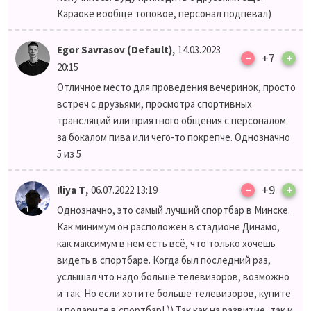
Караоке вообще топовое, персонал подпевал)
,
Egor Savrasov (Default)
14.03.2023
–
+7
+
20:15
Отличное место для проведения вечеринок, просто
встреч с друзьями, просмотра спортивных
трансляций или приятного общения с персоналом
за бокалом пива или чего-то покрепче. Однозначно
5 из 5
–
,
+9
+
Iliya T
06.07.2022 13:19
Однозначно, это самый лучший спортбар в Минске.
Как минимум он расположен в стадионе Динамо,
как максимум в нем есть всё, что только хочешь
видеть в спортбаре. Когда был последний раз,
услышал что надо больше телевизоров, возможно
и так. Но если хотите больше телевизоров, купите
и подарите в спортбар! )) Так как на развитие, так и