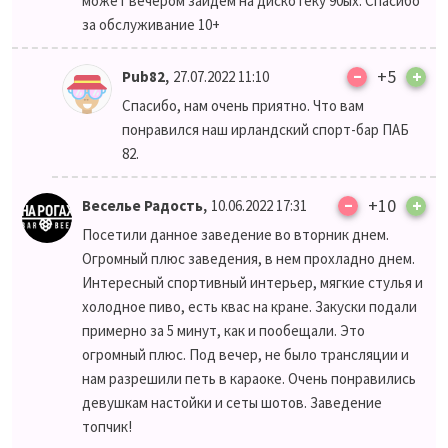
может вечером зайдем на дискотеку 90ых. Спасибо
за обслуживание 10+
–
,
+5
+
Pub82
27.07.2022 11:10
Спасибо, нам очень приятно. Что вам
понравился наш ирландский спорт-бар ПАБ
82.
–
,
+10
+
Веселье Радость
10.06.2022 17:31
Посетили данное заведение во вторник днем.
Огромный плюс заведения, в нем прохладно днем.
Интересный спортивный интерьер, мягкие стулья и
холодное пиво, есть квас на кране. Закуски подали
примерно за 5 минут, как и пообещали. Это
огромный плюс. Под вечер, не было трансляции и
нам разрешили петь в караоке. Очень понравились
девушкам настойки и сеты шотов. Заведение
топчик!