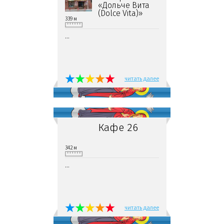
«Дольче Вита
(Dolce Vita)»
339 м
...
читать далее
Кафе 26
342 м
...
читать далее