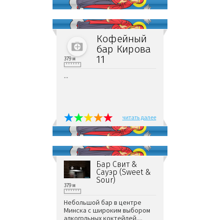
Кофейный
бар Кирова
11
379 м
...
читать далее
Бар Свит &
Сауэр (Sweet &
Sour)
379 м
Небольшой бар в центре
Минска с широким выбором
алкогольных коктейлей....