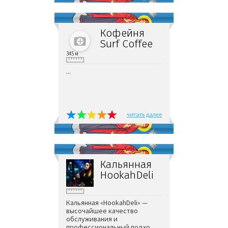
Кофейня
Surf Coffee
345 м
...
читать далее
Кальянная
HookahDeli
345 м
Кальянная «HookahDeli» —
высочайшее качество
обслуживания и
профессиональный подхо...