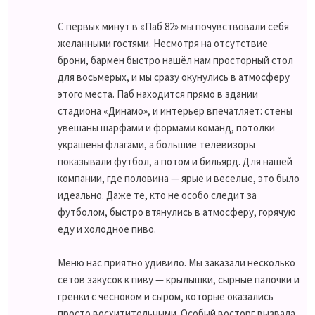
С первых минут в «Паб 82» мы почувствовали себя
желанными гостями. Несмотря на отсутствие
брони, бармен быстро нашёл нам просторный стол
для восьмерых, и мы сразу окунулись в атмосферу
этого места. Паб находится прямо в здании
стадиона «Динамо», и интерьер впечатляет: стены
увешаны шарфами и формами команд, потолки
украшены флагами, а большие телевизоры
показывали футбол, а потом и бильярд. Для нашей
компании, где половина — ярые и веселые, это было
идеально. Даже те, кто не особо следит за
футболом, быстро втянулись в атмосферу, горячую
еду и холодное пиво.
Меню нас приятно удивило. Мы заказали несколько
сетов закусок к пиву — крылышки, сырные палочки и
гренки с чесноком и сыром, которые оказались
просто восхитительными. Особый восторг вызвала