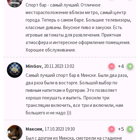
Спорт бар - самый лучший. Отличное
месторасположение вблизи метро, самый центр
города. Теперь о самом баре. Большие телевизоры,
классные диваны. Вкусное пиво и закуски. Есть
игровые автоматы для развлечения. Приятная
атмосфера и интересное оформление помещения.
Хорошее обслуживание.
–
,
+4
+
MinGov
20.11.2023 13:02
Самый лучший спорт бар в Минске. Были два раза,
два раза были в восторге. Большой выбор по
пивным напиткам и бургерам. Это позволяет
хорошо покушать и выпить. Просили три
трансляции включить, все три и включили, нам
большего и не надо )))
–
,
+5
+
Максим
17.10.2023 19:30
Был с другом из Минска, смотрели на стадионе