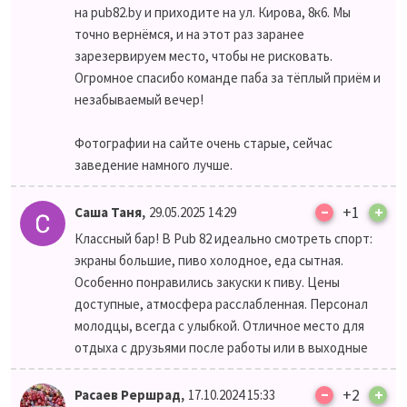
на pub82.by и приходите на ул. Кирова, 8к6. Мы
точно вернёмся, и на этот раз заранее
зарезервируем место, чтобы не рисковать.
Огромное спасибо команде паба за тёплый приём и
незабываемый вечер!
Фотографии на сайте очень старые, сейчас
заведение намного лучше.
–
,
+1
+
Саша Таня
29.05.2025 14:29
Классный бар! В Pub 82 идеально смотреть спорт:
экраны большие, пиво холодное, еда сытная.
Особенно понравились закуски к пиву. Цены
доступные, атмосфера расслабленная. Персонал
молодцы, всегда с улыбкой. Отличное место для
отдыха с друзьями после работы или в выходные
–
,
+2
+
Расаев Рершрад
17.10.2024 15:33