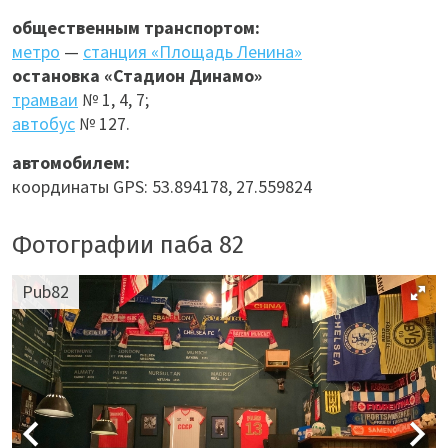
общественным транспортом:
метро
—
станция «Площадь Ленина»
остановка «Стадион Динамо»
трамваи
№ 1, 4, 7;
автобус
№ 127.
автомобилем:
координаты GPS: 53.894178, 27.559824
Фотографии паба 82
Pub82