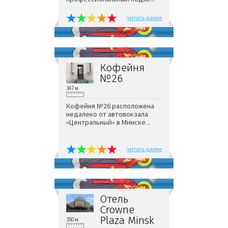
читать далее
Кофейня
№26
347 м
Кофейня №26 расположена
недалеко от автовокзала
«Центральный» в Минске...
читать далее
Отель
Crowne
Plaza Minsk
350 м