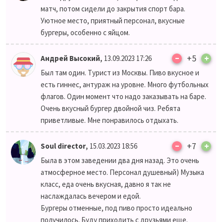
матч, потом сидели до закрытия спорт бара.
Уютное место, приятный персонал, вкусные
бургеры, особенно с яйцом.
–
,
+5
+
Андрей Высокий
13.09.2023 17:26
Был там один. Турист из Москвы. Пиво вкусное и
есть гиннес, антураж на уровне. Много футбольных
флагов. Один момент что надо заказывать на баре.
Очень вкусный бургер двойной чиз. Ребята
приветливые. Мне понравилось отдыхать.
–
,
+7
+
Soul director
15.03.2023 18:56
Была в этом заведении два дня назад. Это очень
атмосферное место. Персонал душевный) Музыка
класс, еда очень вкусная, давно я так не
наслаждалась вечером и едой.
Бургеры отменные, под пиво просто идеально
получилось. Буду приходить с друзьями еще.