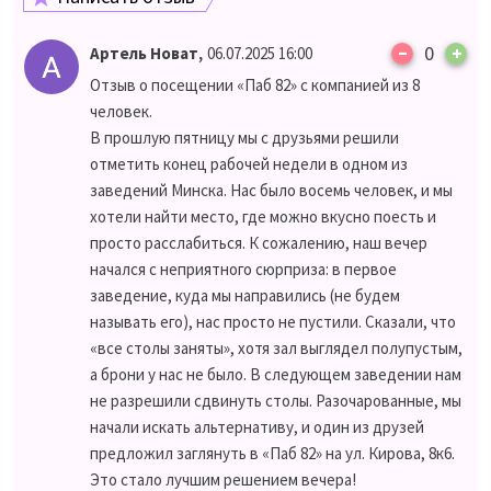
–
,
0
+
Артель Новат
06.07.2025 16:00
Отзыв о посещении «Паб 82» с компанией из 8
человек.
В прошлую пятницу мы с друзьями решили
отметить конец рабочей недели в одном из
заведений Минска. Нас было восемь человек, и мы
хотели найти место, где можно вкусно поесть и
просто расслабиться. К сожалению, наш вечер
начался с неприятного сюрприза: в первое
заведение, куда мы направились (не будем
называть его), нас просто не пустили. Сказали, что
«все столы заняты», хотя зал выглядел полупустым,
а брони у нас не было. В следующем заведении нам
не разрешили сдвинуть столы. Разочарованные, мы
начали искать альтернативу, и один из друзей
предложил заглянуть в «Паб 82» на ул. Кирова, 8к6.
Это стало лучшим решением вечера!