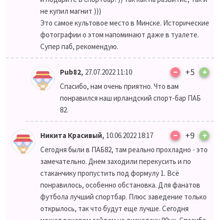
не купил магнит )))
Это самое культовое место в Минске. Исторические
фотографии о этом напоминают даже в туалете.
Супер паб, рекомендую.
–
,
+5
+
Pub82
27.07.2022 11:10
Спасибо, нам очень приятно. Что вам
понравился наш ирландский спорт-бар ПАБ
82.
–
,
+9
+
Никита Красивый
10.06.2022 18:17
Сегодня были в ПАБ82, там реально прохладно - это
замечательно. Днем заходили перекусить и по
стаканчику пропустить под формулу 1. Всё
понравилось, особенно обстановка. Для фанатов
футбола лучший спортбар. Плюс заведение только
открылось, так что будут еще лучше. Сегодня