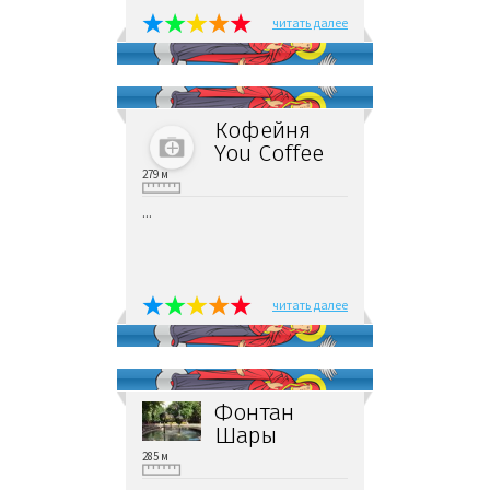
читать далее
Кофейня
You Coffee
279 м
...
читать далее
Фонтан
Шары
285 м