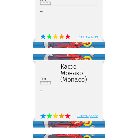
...
читать далее
Кафе
Монако
(Monaco)
71 м
...
читать далее