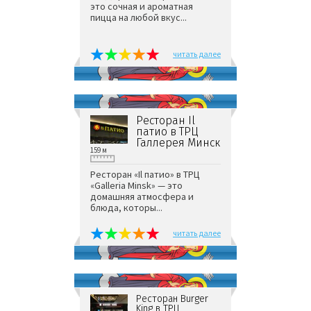
это сочная и ароматная
пицца на любой вкус...
читать далее
Ресторан Il
патио в ТРЦ
Галлерея Минск
159 м
Ресторан «Il патио» в ТРЦ
«Galleria Minsk» — это
домашняя атмосфера и
блюда, которы...
читать далее
Ресторан Burger
King в ТРЦ