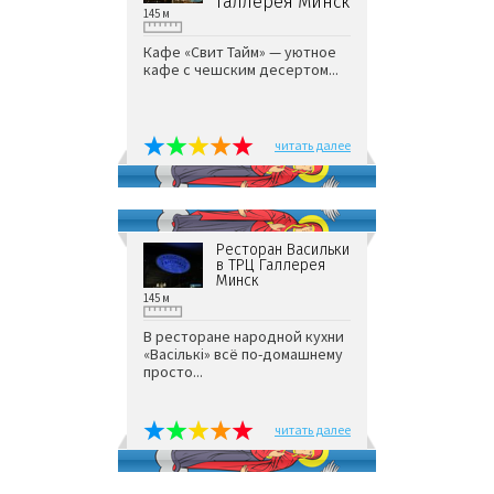
Галлерея Минск
145 м
Кафе «Свит Тайм» — уютное
кафе с чешским десертом...
читать далее
Ресторан Васильки
в ТРЦ Галлерея
Минск
145 м
В ресторане народной кухни
«Васiлькi» всё по-домашнему
просто...
читать далее