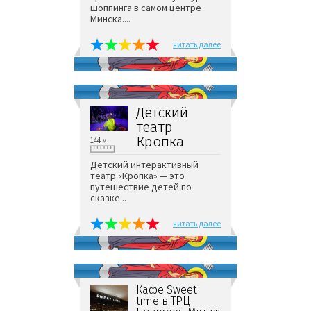
шоппинга в самом центре
Минска....
читать далее
Детский
театр
Кропка
144 м
Детский интерактивный
театр «Кропка» — это
путешествие детей по
сказке...
читать далее
Кафе Sweet
time в ТРЦ