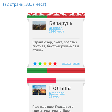
(
72 страны
,
3317 мест
)
Беларусь
41 город
1986 мест
Страна озёр, снега, золотых
листьев, быстрых ручейков и
птичек.
читать далее
Польша
6 городов
13 мест
Пше пше пше. Польша это
пше и никак иначе. Пше.