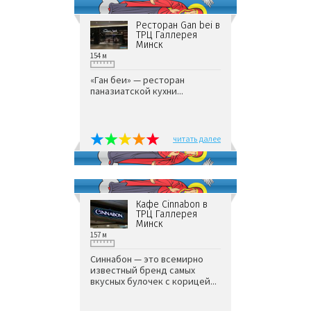
Ресторан Gan bei в
ТРЦ Галлерея
Минск
154 м
«Ган беи» — ресторан
паназиатской кухни...
читать далее
Кафе Cinnabon в
ТРЦ Галлерея
Минск
157 м
Синнабон — это всемирно
известный бренд самых
вкусных булочек с корицей...