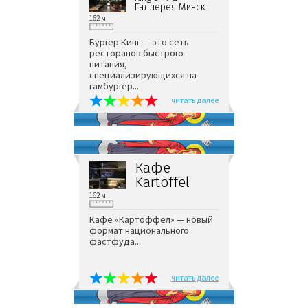
Галлерея Минск
162 м
Бургер Кинг — это сеть
ресторанов быстрого
питания,
специализирующихся на
гамбургер...
читать далее
Кафе
Kartoffel
162 м
Кафе «Картоффел» — новый
формат национального
фастфуда...
читать далее