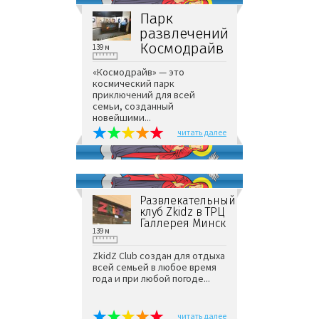
Парк
развлечений
Космодрайв
139 м
«Космодрайв» — это
космический парк
приключений для всей
семьи, созданный
новейшими...
читать далее
Развлекательный
клуб Zkidz в ТРЦ
Галлерея Минск
139 м
ZkidZ Club создан для отдыха
всей семьей в любое время
года и при любой погоде...
читать далее