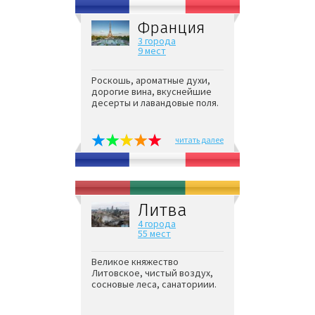
Франция
3 города
9 мест
Роскошь, ароматные духи,
дорогие вина, вкуснейшие
десерты и лавандовые поля.
читать далее
Литва
4 города
55 мест
Великое княжество
Литовское, чистый воздух,
сосновые леса, санаториии.