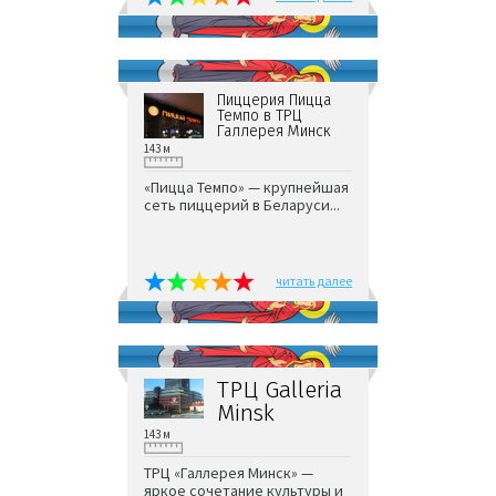
Пиццерия Пицца
Темпо в ТРЦ
Галлерея Минск
143 м
«Пицца Темпо» — крупнейшая
сеть пиццерий в Беларуси...
читать далее
ТРЦ Galleria
Minsk
143 м
ТРЦ «Галлерея Минск» —
яркое сочетание культуры и