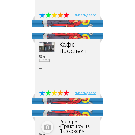
читать далее
Кафе
Проспект
57 м
...
читать далее
Ресторан
«Трактиръ на
Парковой»
69 м