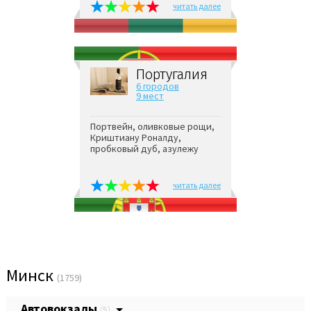
читать далее
Португалия
6 городов
9 мест
Портвейн, оливковые рощи,
Криштиану Роналду,
пробковый дуб, азулежу
читать далее
Минск
(1759)
Автовокзалы
(5)