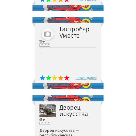
Гастробар
Vместе
96 м
...
читать далее
Дворец
искусства
98 м
Дворец искусства —
республиканская