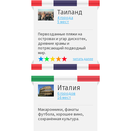
Таиланд
4 города
5 мест
Первозданные пляжи на
островах и угар дискотек,
древние храмы и
потрясающий подводный
мир.
читать далее
Италия
6 городов
16 мест
Макаронники, фанаты
футбола, хорошее вино,
сохранённая культура.