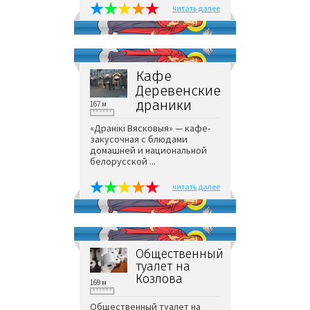
читать далее
Кафе
Деревенские
драники
167 м
«Дранiкi Вясковыя» — кафе-
закусочная с блюдами
домашней и национальной
белорусской ...
читать далее
Общественный
туалет на
Козлова
169 м
Общественный туалет на