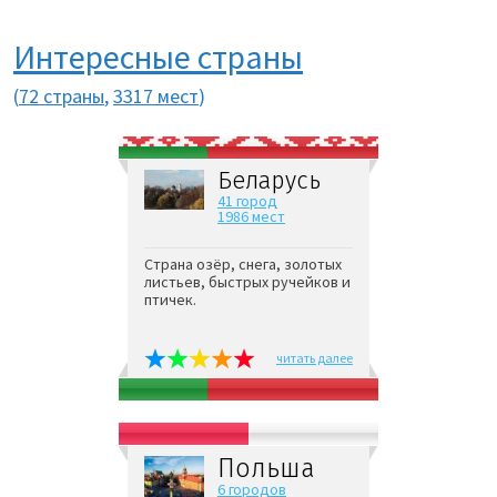
Интересные страны
(
72 страны
,
3317 мест
)
Беларусь
41 город
1986 мест
Страна озёр, снега, золотых
листьев, быстрых ручейков и
птичек.
читать далее
Польша
6 городов