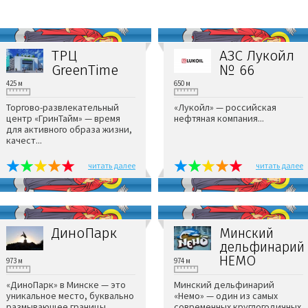
ТРЦ
АЗС Лукойл
GreenTime
№ 66
425 м
650 м
Торгово-развлекательный
«Лукойл» — российская
центр «ГринТайм» — время
нефтяная компания...
для активного образа жизни,
качест...
читать далее
читать далее
ДиноПарк
Минский
дельфинарий
НЕМО
973 м
974 м
«ДиноПарк» в Минске — это
Минский дельфинарий
уникальное место, буквально
«Немо» — один из самых
размывающее границы
современных круглогодичных