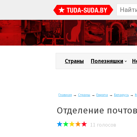
Страны
Полезняшки
Н
Главная
→
Страны
→
Европа
→
Беларусь
→
М
Отделение почтов
11
голосов