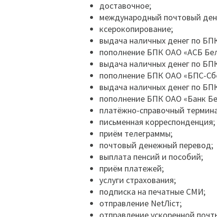
доставочное;
международный почтовый ден
ксерокопирование;
выдача наличных денег по БП
пополнение БПК ОАО «АСБ Бел
выдача наличных денег по БП
пополнение БПК ОАО «БПС-Сб
выдача наличных денег по БП
пополнение БПК ОАО «Банк Б
платёжно-справочный термина
письменная корреспонденция;
приём телеграммы;
почтовый денежный перевод;
выплата пенсий и пособий;
приём платежей;
услуги страхования;
подписка на печатные СМИ;
отправление NetЛiст;
отправление ускоренной почт