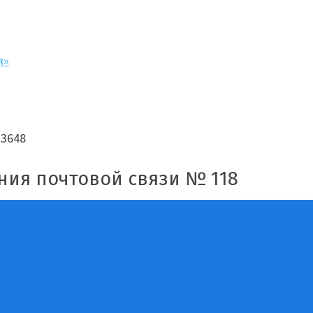
я»
33648
ния почтовой связи № 118