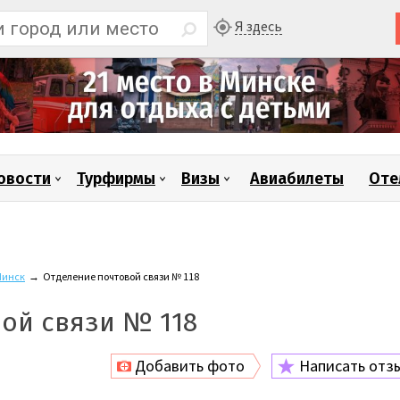
Я здесь
овости
Турфирмы
Визы
Авиабилеты
Оте
инск
→
Отделение почтовой связи № 118
ой связи № 118
Добавить фото
Написать отз