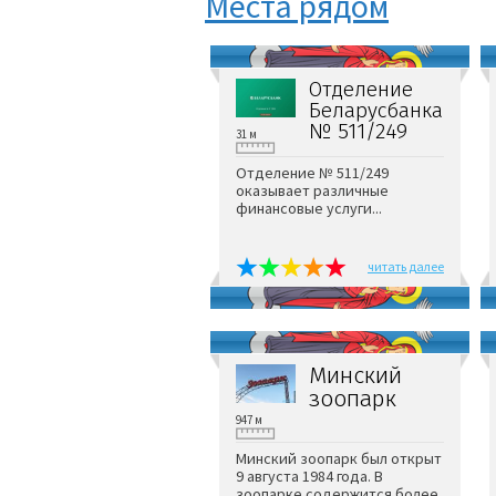
Места рядом
Отделение
Беларусбанка
№ 511/249
31 м
Отделение № 511/249
оказывает различные
финансовые услуги...
читать далее
Минский
зоопарк
947 м
Минский зоопарк был открыт
9 августа 1984 года. В
зоопарке содержится более