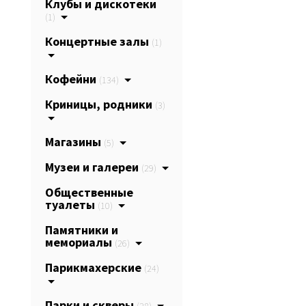
Клубы и дискотеки
(1)
Концертные залы
(1)
Кофейни
(134)
Криницы, родники
(3)
Магазины
(5)
Музеи и галереи
(29)
Общественные
туалеты
(10)
Памятники и
мемориалы
(26)
Парикмахерские
(24)
Парки и скверы