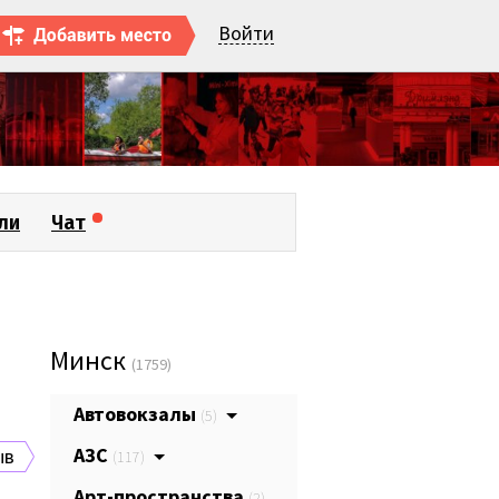
Войти
ли
Чат
Минск
(1759)
Автовокзалы
(5)
АЗС
ыв
(117)
Арт-пространства
(2)