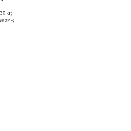
30 кг;
еком»;