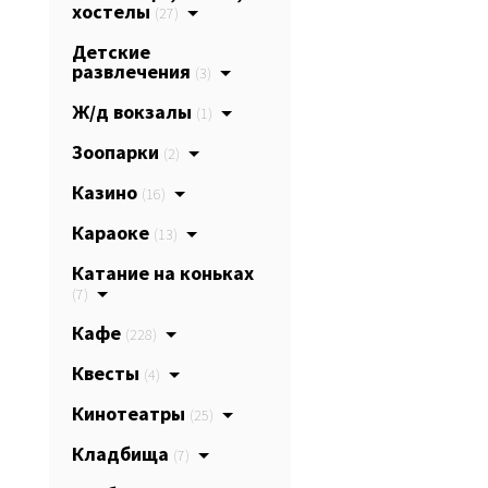
хостелы
(27)
Детские
развлечения
(3)
Ж/д вокзалы
(1)
Зоопарки
(2)
Казино
(16)
Караоке
(13)
Катание на коньках
(7)
Кафе
(228)
Квесты
(4)
Кинотеатры
(25)
Кладбища
(7)