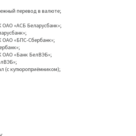
ежный перевод в валюте;
К ОАО «АСБ Беларусбанк»;
арусбанк»;
К ОАО «БПС-Сбербанк»;
ербанк»;
К ОАО «Банк БелВЭБ»;
елВЭБ»;
л (с купюроприёмником);
ы;