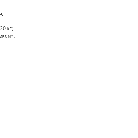
ы;
30 кг;
еком»;