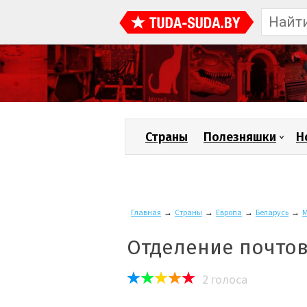
Страны
Полезняшки
Н
Главная
→
Страны
→
Европа
→
Беларусь
→
М
Отделение почтов
2
голоса