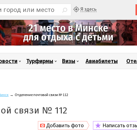
Я здесь
овости
Турфирмы
Визы
Авиабилеты
Оте
инск
→
Отделение почтовой связи № 112
ой связи № 112
Добавить фото
Написать отз