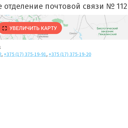
е отделение почтовой связи № 112
8
2
,
+375 (17) 375-19-91
,
+375 (17) 375-19-20