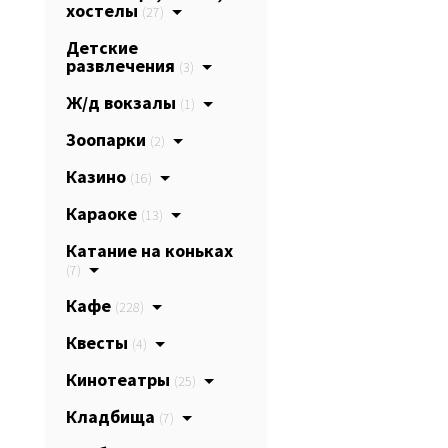
хостелы
(27)
Детские
развлечения
(3)
Ж/д вокзалы
(1)
Зоопарки
(2)
Казино
(16)
Караоке
(13)
Катание на коньках
(7)
Кафе
(228)
Квесты
(4)
Кинотеатры
(25)
Кладбища
(7)