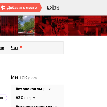
Войти
ли
Чат
Минск
(1759)
Автовокзалы
(5)
АЗС
ыв
(117)
Арт-пространства
(2)