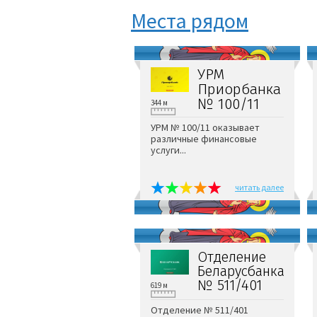
Места рядом
УРМ
Приорбанка
№ 100/11
344 м
УРМ № 100/11 оказывает
различные финансовые
услуги...
читать далее
Отделение
Беларусбанка
№ 511/401
619 м
Отделение № 511/401