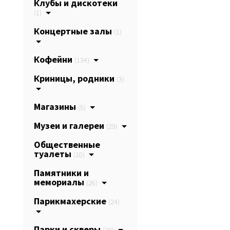
Клубы и дискотеки
(1)
Концертные залы
(1)
Кофейни
(134)
Криницы, родники
(3)
Магазины
(5)
Музеи и галереи
(29)
Общественные
туалеты
(10)
Памятники и
мемориалы
(26)
Парикмахерские
(24)
Парки и скверы