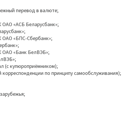
ежный перевод в валюте;
К ОАО «АСБ Беларусбанк»;
арусбанк»;
К ОАО «БПС-Сбербанк»;
ербанк»;
К ОАО «Банк БелВЭБ»;
елВЭБ»;
л (с купюроприёмником);
ой корреспонденции по принципу самообслуживания);
 зарубежья;