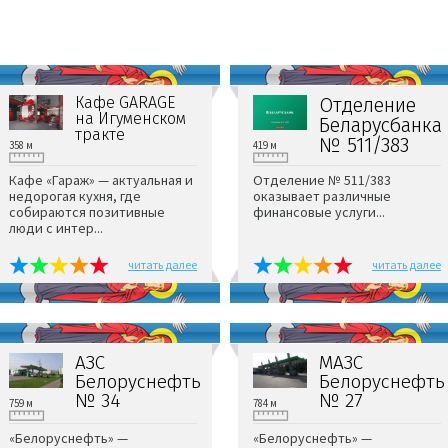
Кафе GARAGE
Отделение
на Игуменском
Беларусбанка
тракте
№ 511/383
358 м
419 м
Кафе «Гараж» — актуальная и
Отделение № 511/383
недорогая кухня, где
оказывает различные
собираются позитивные
финансовые услуги...
люди с интер...
читать далее
читать далее
АЗС
МАЗС
Белоруснефть
Белоруснефть
№ 34
№ 27
759 м
784 м
«Белоруснефть» —
«Белоруснефть» —