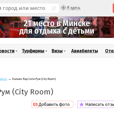
Я здесь
овости
Турфирмы
Визы
Авиабилеты
Оте
инск
→
Кальян-бар Сити Рум (City Room)
ум (City Room)
Добавить фото
Написать отз