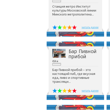
Станция метро Институт
культуры Московской линии
Минского метрополитена...
читать далее
Бар Пивной
прибой
454 м
Бар Пивной прибой – это
настоящий паб, где вкусная
еда, пиво и спортивные
трансляци...
читать далее