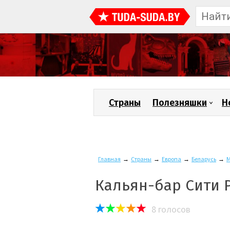
Страны
Полезняшки
Н
Главная
→
Страны
→
Европа
→
Беларусь
→
М
Кальян-бар Сити Р
8
голосов