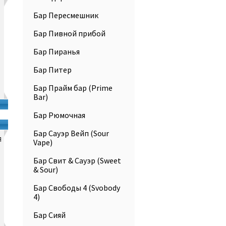
Бар Пересмешник
Бар Пивной прибой
Бар Пиранья
Бар Питер
Бар Прайм бар (Prime
Bar)
Бар Рюмочная
Бар Сауэр Вейп (Sour
я
Vape)
Бар Свит & Сауэр (Sweet
& Sour)
Бар Свободы 4 (Svobody
4)
Бар Сияй