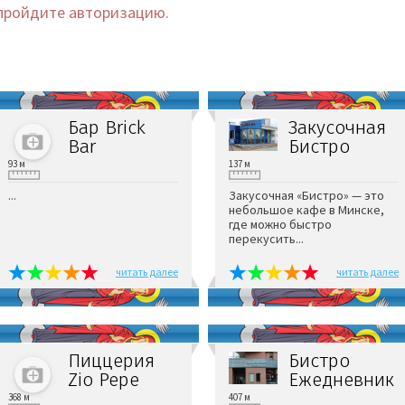
пройдите авторизацию.
Бар Brick
Закусочная
Bar
Бистро
93 м
137 м
...
Закусочная «Бистро» — это
небольшое кафе в Минске,
где можно быстро
перекусить...
читать далее
читать далее
Пиццерия
Бистро
Zio Pepe
Ежедневник
368 м
407 м