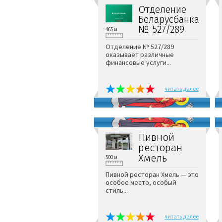
Отделение
Беларусбанка
№ 527/289
465 м
Отделение № 527/289
оказывает различные
финансовые услуги...
читать далее
Пивной
ресторан
Хмель
500 м
Пивной ресторан Хмель — это
особое место, особый
стиль...
читать далее