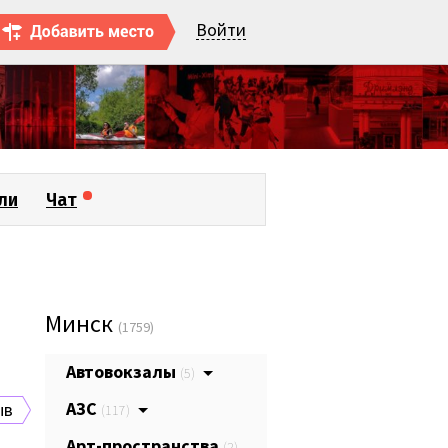
Войти
ли
Чат
Минск
(1759)
Автовокзалы
(5)
АЗС
ыв
(117)
Арт-пространства
(2)