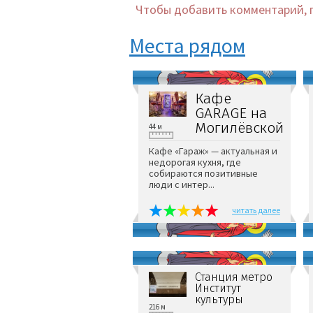
Чтобы добавить комментарий, 
Места рядом
Кафе
GARAGE на
Могилёвской
44 м
Кафе «Гараж» — актуальная и
недорогая кухня, где
собираются позитивные
люди с интер...
читать далее
Станция метро
Институт
культуры
216 м