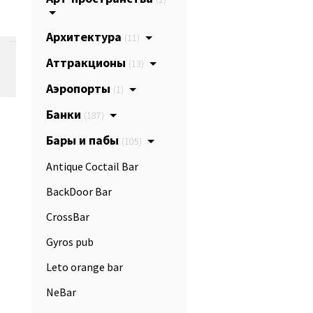
Архитектура
(11)
Аттракционы
(13)
Аэропорты
(1)
Банки
(187)
Бары и пабы
(105)
Antique Coctail Bar
BackDoor Bar
CrossBar
Gyros pub
Leto orange bar
NeBar