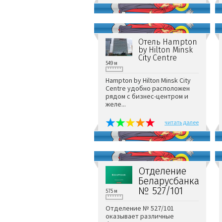
Отель Hampton
by Hilton Minsk
City Centre
549 м
Hampton by Hilton Minsk City
Centre удобно расположен
рядом с бизнес-центром и
желе...
читать далее
Отделение
Беларусбанка
№ 527/101
575 м
Отделение № 527/101
оказывает различные