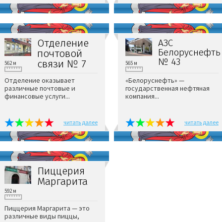
Отделение
АЗС
Белоруснефть
почтовой
№ 43
связи № 7
562 м
565 м
Отделение оказывает
«Белоруснефть» —
различные почтовые и
государственная нефтяная
финансовые услуги...
компания...
читать далее
читать далее
Пиццерия
Маргарита
592 м
Пиццерия Маргарита — это
различные виды пиццы,