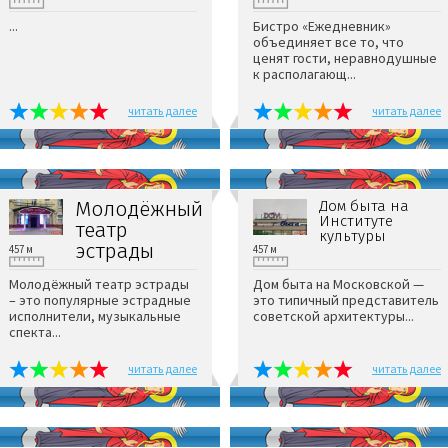
...
Бистро «Ежедневник»
объединяет все то, что
ценят гости, неравнодушные
к располагающ...
читать далее
читать далее
Молодёжный
Дом быта на
Институте
театр
культуры
эстрады
457 м
457 м
Молодёжный театр эстрады
Дом быта на Московской —
– это популярные эстрадные
это типичный представитель
исполнители, музыкальные
советской архитектуры...
спекта...
читать далее
читать далее