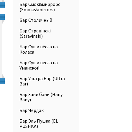
Бар Смок&миррорс
(Smoke&mirrors)
Бар Столичный
Бар Стравiнскi
(Stravinski)
Бар Суши вёсла на
Коласа
Бар Суши вёсла на
Уманской
Бар Ультра Бар (Ultra
Bar)
Бар Хани бани (Hany
Bany)
Бар Чердак
Бар Эль Пушка (EL
PUSHKA)