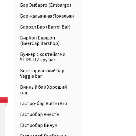
Бар Эмбарго (Embargo)
Бар-кальянная Яркальян
Баррэл Бар (Barrel Bar)
БирКэп Баршоп
(BeerCap Barshop)
Бункер с коктейлями
STIRLITZ spy bar
Вегетарианский бар
Veggie bar
Винный бар Хороший
год
Гастро-бар ButterBro
Гастробар Vместе
Гастробар Винум