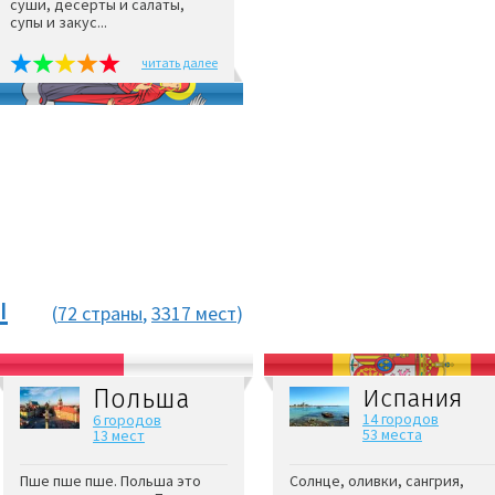
суши, десерты и салаты,
супы и закус...
читать далее
ы
(
72 страны
,
3317 мест
)
Польша
Испания
14 городов
6 городов
53 места
13 мест
Пше пше пше. Польша это
Солнце, оливки, сангрия,