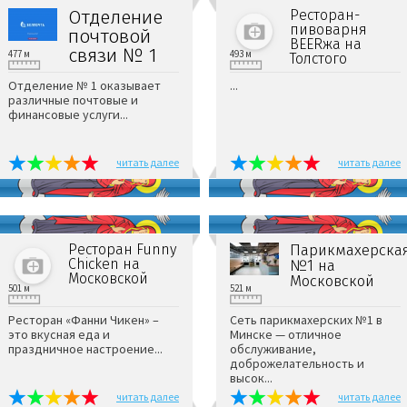
Отделение
Ресторан-
пивоварня
почтовой
BEERжа на
связи № 1
477 м
493 м
Толстого
Отделение № 1 оказывает
...
различные почтовые и
финансовые услуги...
читать далее
читать далее
Ресторан Funny
Парикмахерска
Chicken на
№1 на
Московской
Московской
501 м
521 м
Ресторан «Фанни Чикен» –
Сеть парикмахерских №1 в
это вкусная еда и
Минске — отличное
праздничное настроение...
обслуживание,
доброжелательность и
высок...
читать далее
читать далее