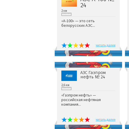
24
2 км
«А-100» — это сеть
белорусских АЗС...
читать далее
АЗС Газпром
нефть № 24
2,6 км
«Газпром нефть» —
российская нефтяная
компания...
читать далее