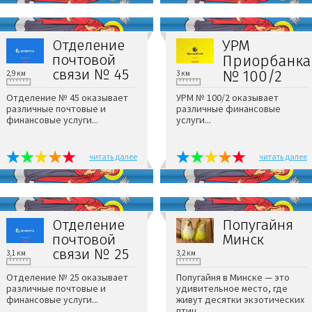
Отделение
УРМ
почтовой
Приорбанка
связи № 45
№ 100/2
2,9 км
3 км
Отделение № 45 оказывает
УРМ № 100/2 оказывает
различные почтовые и
различные финансовые
финансовые услуги...
услуги...
читать далее
читать далее
Отделение
Попугайня
почтовой
Минск
связи № 25
3,1 км
3,2 км
Отделение № 25 оказывает
Попугайня в Минске — это
различные почтовые и
удивительное место, где
финансовые услуги...
живут десятки экзотических
птиц...