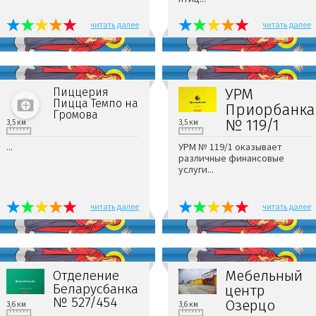
читать далее
читать далее
УРМ
Пиццерия
Пицца Темпо на
Приорбанка
Громова
№ 119/1
3,5 км
3,5 км
...
УРМ № 119/1 оказывает
различные финансовые
услуги...
читать далее
читать далее
Мебельный
Отделение
Беларусбанка
центр
№ 527/454
Озерцо
3,6 км
3,6 км