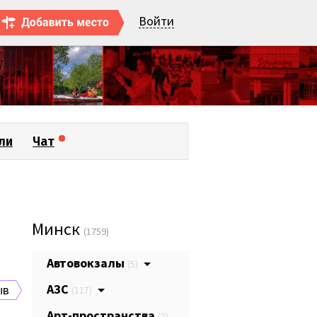
Войти
ли
Чат
Минск
(1759)
Автовокзалы
(5)
АЗС
ыв
(117)
Арт-пространства
(2)