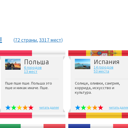
ы
(
72 страны
,
3317 мест
)
Польша
Испания
14 городов
6 городов
53 места
13 мест
Пше пше пше. Польша это
Солнце, оливки, сангрия,
пше и никак иначе. Пше.
коррида, искусство и
культура.
читать далее
читать дале