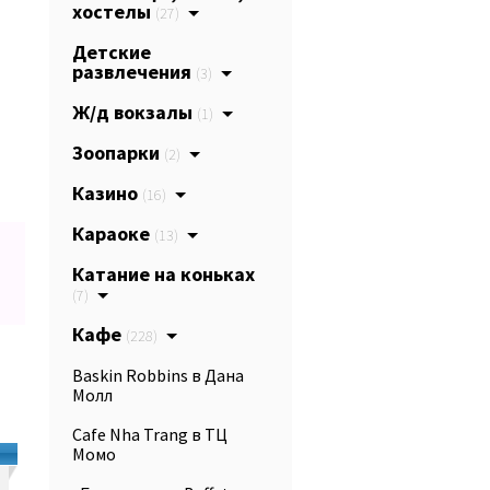
хостелы
(27)
Детские
развлечения
(3)
Ж/д вокзалы
(1)
Зоопарки
(2)
Казино
(16)
Караоке
(13)
Катание на коньках
(7)
Кафе
(228)
Baskin Robbins в Дана
Молл
Cafe Nha Trang в ТЦ
Момо