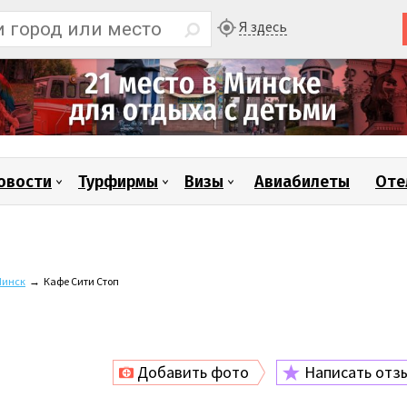
Я здесь
овости
Турфирмы
Визы
Авиабилеты
Оте
инск
→
Кафе Сити Стоп
Добавить фото
Написать отз