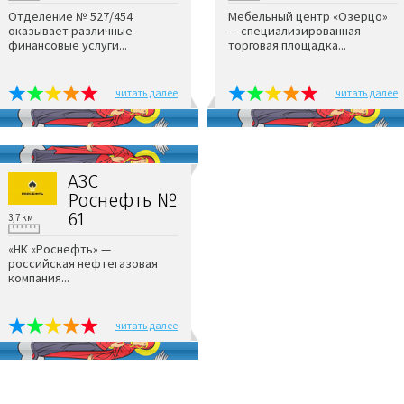
Отделение № 527/454
Мебельный центр «Озерцо»
оказывает различные
— специализированная
финансовые услуги...
торговая площадка...
читать далее
читать далее
АЗС
Роснефть №
61
3,7 км
«НК «Роснефть» —
российская нефтегазовая
компания...
читать далее