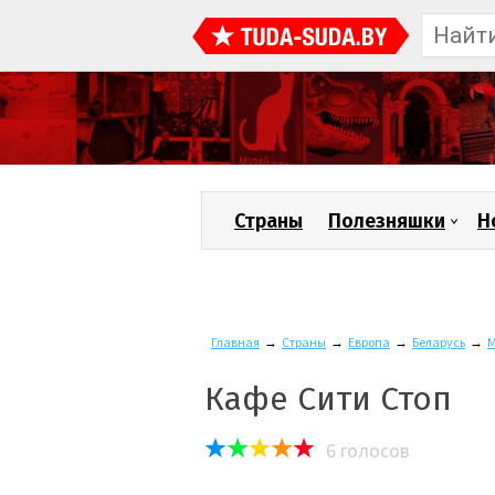
Страны
Полезняшки
Н
Главная
→
Страны
→
Европа
→
Беларусь
→
М
Кафе Сити Стоп
6
голосов