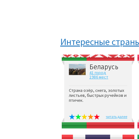
Интересные стран
Беларусь
41 город
1986 мест
Страна озёр, снега, золотых
листьев, быстрых ручейков и
птичек.
читать далее