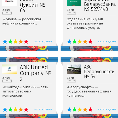
Беларусбанка
Лукойл №
№ 527/448
64
2,3 км
2,5 км
«Лукойл» — российская
Отделение № 527/448
нефтяная компания...
оказывает различные
финансовые услуги...
читать далее
читать далее
АЗК United
АЗС
Белоруснефть
Company №
№ 54
2
2,7 км
2,8 км
«Юнайтед-Компани» — сеть
«Белоруснефть» —
автозаправочных
государственная нефтяная
комплексов...
компания...
читать далее
читать далее