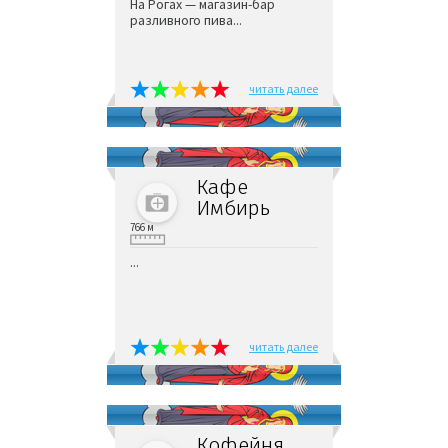
На Рогах — магазин-бар
разливного пива...
читать далее
Кафе
Имбирь
766 м
...
читать далее
Кофейня