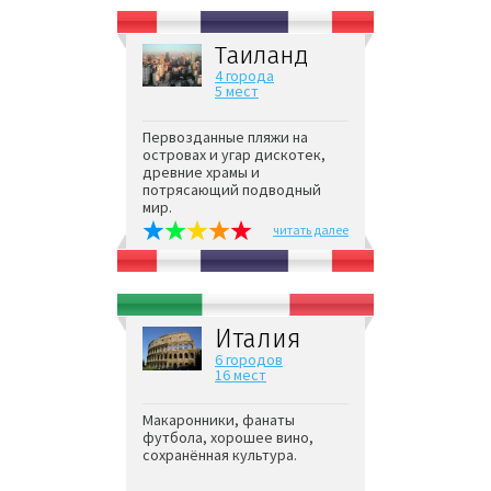
Таиланд
4 города
5 мест
Первозданные пляжи на
островах и угар дискотек,
древние храмы и
потрясающий подводный
мир.
читать далее
Италия
6 городов
16 мест
Макаронники, фанаты
футбола, хорошее вино,
сохранённая культура.