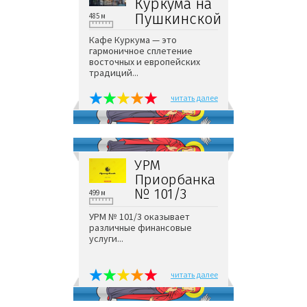
Куркума на
Пушкинской
485 м
Кафе Куркума — это
гармоничное сплетение
восточных и европейских
традиций...
читать далее
УРМ
Приорбанка
№ 101/3
499 м
УРМ № 101/3 оказывает
различные финансовые
услуги...
читать далее