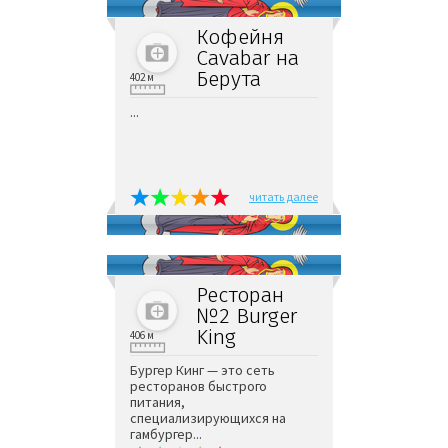
Кофейня
Cavabar на
Берута
402 м
...
читать далее
Ресторан
№2 Burger
King
406 м
Бургер Кинг — это сеть
ресторанов быстрого
питания,
специализирующихся на
гамбургер...