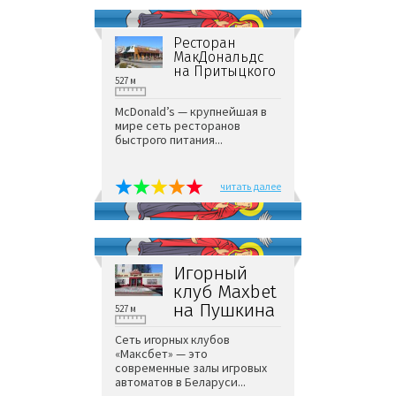
Ресторан
МакДональдс
на Притыцкого
527 м
McDonald’s — крупнейшая в
мире сеть ресторанов
быстрого питания...
читать далее
Игорный
клуб Maxbet
на Пушкина
527 м
Сеть игорных клубов
«Максбет» — это
современные залы игровых
автоматов в Беларуси...