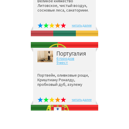
Великое княжество
Литовское, чистый воздух,
сосновые леса, санаториии.
читать далее
Португалия
6 городов
9 мест
Портвейн, оливковые рощи,
Криштиану Роналду,
пробковый дуб, азулежу
читать далее