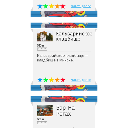
читать далее
Кальварийское
кладбище
540 м
Кальварийское кладбище —
кладбище в Минске...
читать далее
Бар На
Рогах
601 м