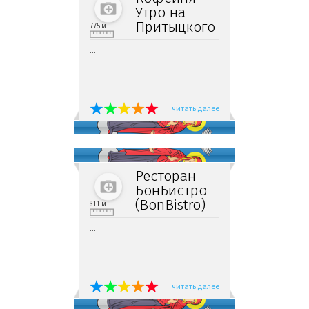
Утро на
Притыцкого
775 м
...
читать далее
Ресторан
БонБистро
(BonBistro)
811 м
...
читать далее