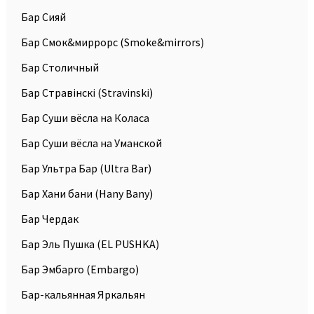
Бар Сияй
Бар Смок&миррорс (Smoke&mirrors)
Бар Столичный
Бар Стравiнскi (Stravinski)
Бар Суши вёсла на Коласа
Бар Суши вёсла на Уманской
Бар Ультра Бар (Ultra Bar)
Бар Хани бани (Hany Bany)
Бар Чердак
Бар Эль Пушка (EL PUSHKA)
Бар Эмбарго (Embargo)
Бар-кальянная Яркальян