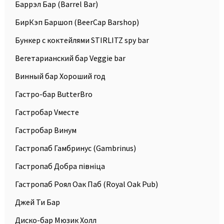
Баррэл Бар (Barrel Bar)
БирКэп Баршоп (BeerCap Barshop)
Бункер с коктейлями STIRLITZ spy bar
Вегетарианский бар Veggie bar
Винный бар Хороший год
Гастро-бар ButterBro
Гастробар Vместе
Гастробар Винум
Гастропаб Гамбринус (Gambrinus)
Гастропаб Добра пiвнiца
Гастропаб Роял Оак Паб (Royal Oak Pub)
Джей Ти Бар
Диско-бар Мюзик Холл