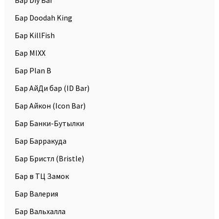
Бар Diy Bar
Бар Doodah King
Бар KillFish
Бар MIXX
Бар Plan B
Бар АйДи бар (ID Bar)
Бар Айкон (Icon Bar)
Бар Банки-Бутылки
Бар Барракуда
Бар Бристл (Bristle)
Бар в ТЦ Замок
Бар Валерия
Бар Вальхалла