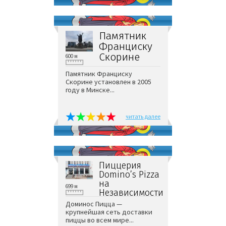
Памятник
Франциску
Скорине
600 м
Памятник Франциску
Скорине установлен в 2005
году в Минске...
читать далее
Пиццерия
Domino’s Pizza
на
699 м
Независимости
Доминос Пицца —
крупнейшая сеть доставки
пиццы во всем мире...