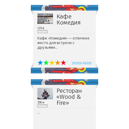
Кафе
Комедия
119 м
Кафе «Комедия» — отличное
место для встречи с
друзьями...
читать далее
Ресторан
«Wood &
Fire»
296 м
...