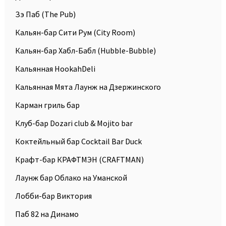
Зэ Паб (The Pub)
Кальян-бар Сити Рум (City Room)
Кальян-бар Хабл-Бабл (Hubble-Bubble)
Кальянная HookahDeli
Кальянная Мята Лаунж на Дзержинского
Карман гриль бар
Клуб-бар Dozari club & Mojito bar
Коктейльный бар Cocktail Bar Duck
Крафт-бар КРАФТМЭН (CRAFTMAN)
Лаунж бар Облако на Уманской
Лобби-бар Виктория
Паб 82 на Динамо