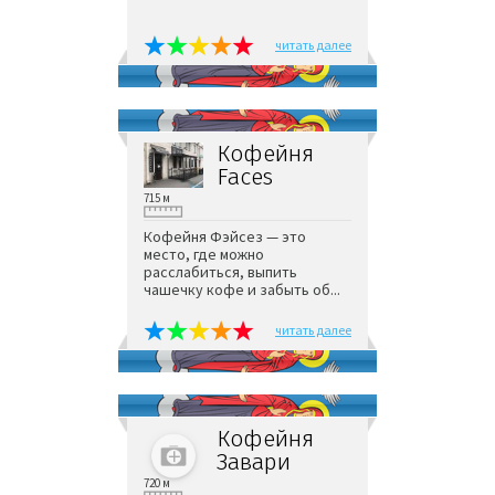
читать далее
Кофейня
Faces
715 м
Кофейня Фэйсез — это
место, где можно
расслабиться, выпить
чашечку кофе и забыть об...
читать далее
Кофейня
Завари
720 м