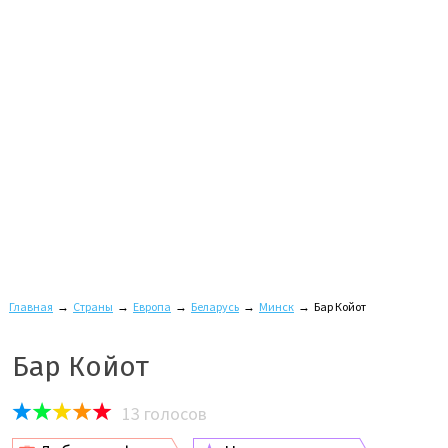
Главная
→
Страны
→
Европа
→
Беларусь
→
Минск
→
Бар Койот
Бар Койот
13
голосов