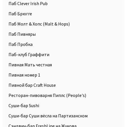
Паб Clever Irish Pub
Паб Брюгге
Паб Молт & Хопс (Malt & Hops)
Паб Пивняры
Паб Пробка
Паб-клуб Граффити
Пивная Мать честная
Пивная номер 1
Пивной бар Craft House
Ресторан-пивоварня Пиплc (People's)
Суши-бар Sushi
Суши-бар Суши вёсла на Партизанском
Сэндвич-бар FreshLine на Жукова