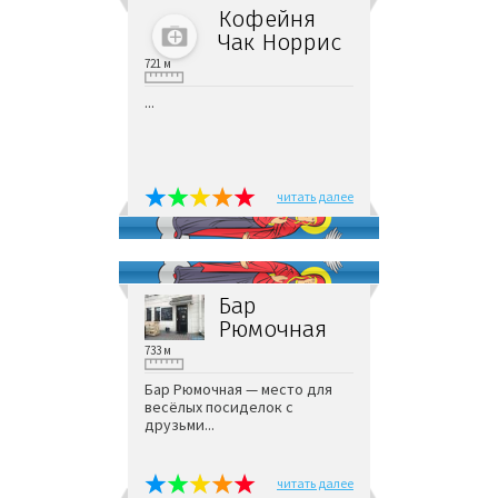
Кофейня
Чак Норрис
721 м
...
читать далее
Бар
Рюмочная
733 м
Бар Рюмочная — место для
весёлых посиделок с
друзьми...
читать далее