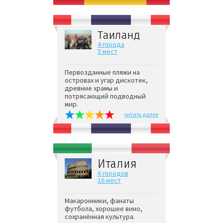
Таиланд
4 города
5 мест
Первозданные пляжи на
островах и угар дискотек,
древние храмы и
потрясающий подводный
мир.
читать далее
Италия
6 городов
16 мест
Макаронники, фанаты
футбола, хорошее вино,
сохранённая культура.