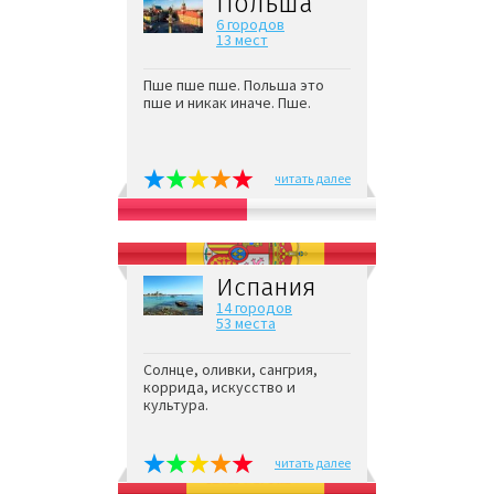
Польша
6 городов
13 мест
Пше пше пше. Польша это
пше и никак иначе. Пше.
читать далее
Испания
14 городов
53 места
Солнце, оливки, сангрия,
коррида, искусство и
культура.
читать далее