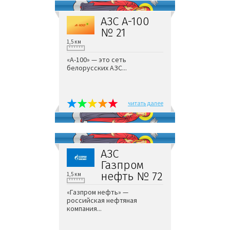
АЗС А-100
№ 21
1,5 км
«А-100» — это сеть
белорусских АЗС...
читать далее
АЗС
Газпром
нефть № 72
1,5 км
«Газпром нефть» —
российская нефтяная
компания...