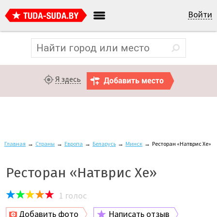
Войти
Я здесь
Главная
→
Страны
→
Европа
→
Беларусь
→
Минск
→
Ресторан «Натврис Хе»
Ресторан «Натврис Хе»
1
голос
Добавить фото
Написать отзыв