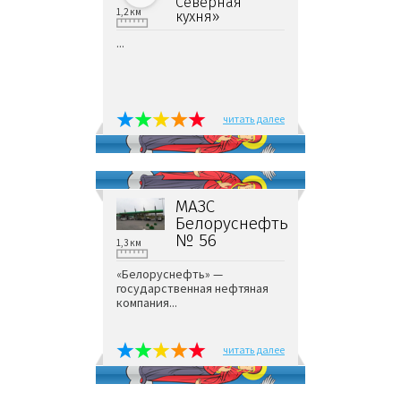
Северная
1,2 км
кухня»
...
читать далее
МАЗС
Белоруснефть
№ 56
1,3 км
«Белоруснефть» —
государственная нефтяная
компания...
читать далее