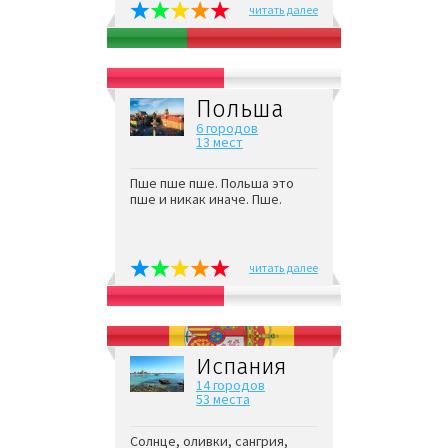
читать далее
Польша
6 городов
13 мест
Пше пше пше. Польша это
пше и никак иначе. Пше.
читать далее
Испания
14 городов
53 места
Солнце, оливки, сангрия,