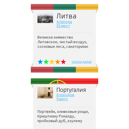
Литва
4 города
55 мест
Великое княжество
Литовское, чистый воздух,
сосновые леса, санаториии.
читать далее
Португалия
6 городов
9 мест
Портвейн, оливковые рощи,
Криштиану Роналду,
пробковый дуб, азулежу