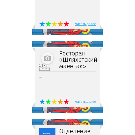
читать далее
Ресторан
«Шляхетский
маёнтак»
1,9 км
...
читать далее
Отделение