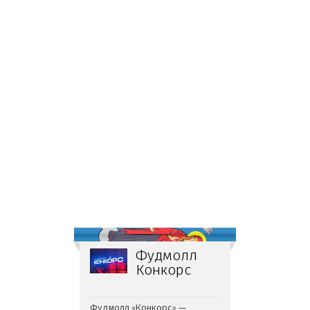
Фудмолл
Конкорс
Фудмолл «Конкорс» —