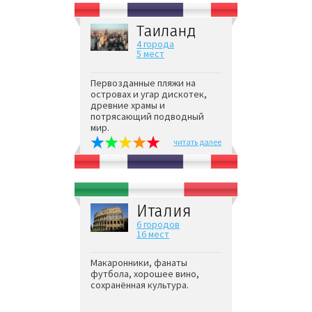
Таиланд
4 города
5 мест
Первозданные пляжи на
островах и угар дискотек,
древние храмы и
потрясающий подводный
мир.
читать далее
Италия
6 городов
16 мест
Макаронники, фанаты
футбола, хорошее вино,
сохранённая культура.