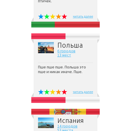
птичек.
читать далее
Польша
6 городов
13 мест
Пше пше пше. Польша это
пше и никак иначе. Пше.
читать далее
Испания
14 городов
53 места