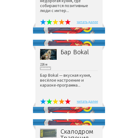
недорогая кухня, где
собираются позитивные
люди с интер...
читать далее
Бар Bokal
226 м
Бар Bokal — вкусная кухня,
весёлое настроение и
караоке-программа...
читать далее
Скалодром
Трапеция