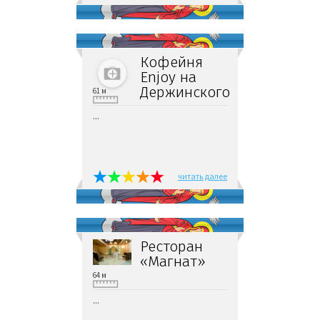
Кофейня
Enjoy на
Держинского
61 м
...
читать далее
Ресторан
«Магнат»
64 м
...