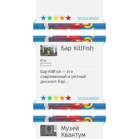
читать далее
Бар KillFish
67 м
Бар KillFish — это
современный и уютный
дисконт-бар...
читать далее
Музей
Квантум