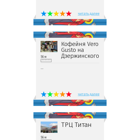
читать далее
Кофейня Vero
Gusto на
Дзержинского
56 м
...
читать далее
ТРЦ Титан
56 м