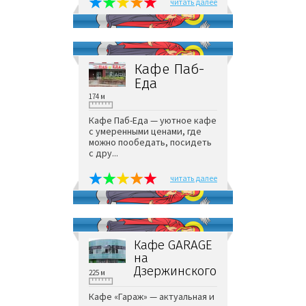
читать далее
Кафе Паб-
Еда
174 м
Кафе Паб-Еда — уютное кафе
с умеренными ценами, где
можно пообедать, посидеть
с дру...
читать далее
Кафе GARAGE
на
Дзержинского
225 м
Кафе «Гараж» — актуальная и