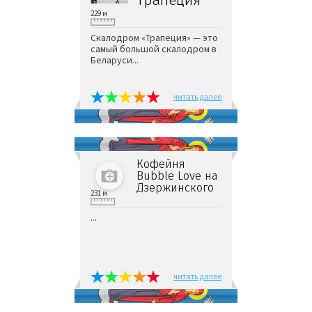
229 м
Скалодром «Трапеция» — это
самый большой скалодром в
Беларуси...
читать далее
Кофейня
Bubble Love на
Дзержинского
231 м
...
читать далее