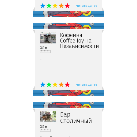
читать далее
Кофейня
Coffee Joy на
Независимости
289 м
...
читать далее
Бар
Столичный
289 м