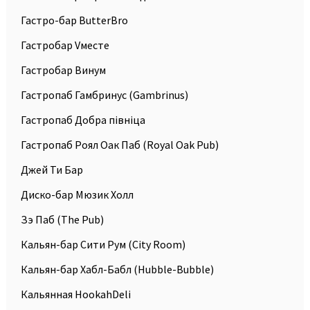
Гастро-бар ButterBro
Гастробар Vместе
Гастробар Винум
Гастропаб Гамбринус (Gambrinus)
Гастропаб Добра пiвнiца
Гастропаб Роял Оак Паб (Royal Oak Pub)
Джей Ти Бар
Диско-бар Мюзик Холл
Зэ Паб (The Pub)
Кальян-бар Сити Рум (City Room)
Кальян-бар Хабл-Бабл (Hubble-Bubble)
Кальянная HookahDeli