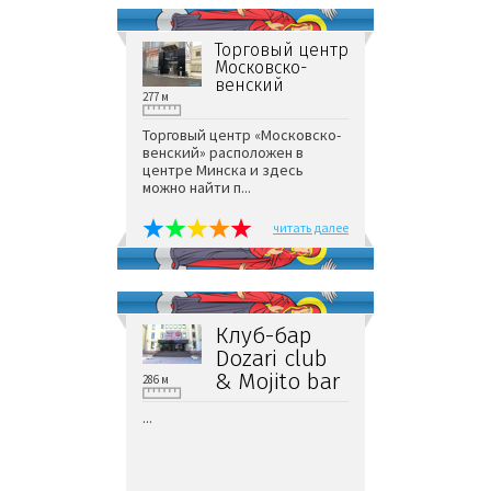
Торговый центр
Московско-
венский
277 м
Торговый центр «Московско-
венский» расположен в
центре Минска и здесь
можно найти п...
читать далее
Клуб-бар
Dozari club
& Mojito bar
286 м
...