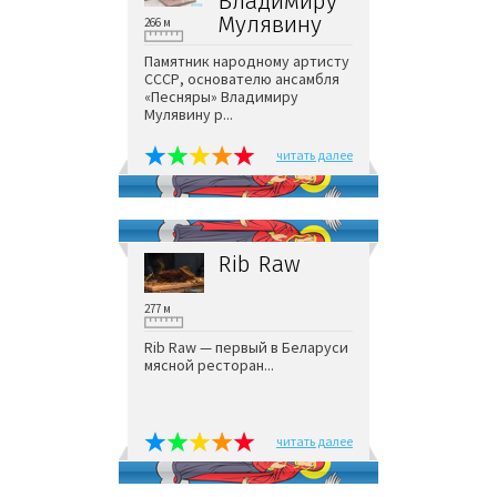
Владимиру
Мулявину
266 м
Памятник народному артисту
СССР, основателю ансамбля
«Песняры» Владимиру
Мулявину р...
читать далее
Rib Raw
277 м
Rib Raw — первый в Беларуси
мясной ресторан...
читать далее