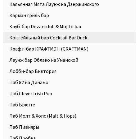
Кальянная Мята Лаунж на Дзержинского
Карман гриль бар
Клуб-бар Dozari club & Mojito bar
Коктейльный бар Cocktail Bar Duck
Крафт-бар КРАФТМЭН (CRAFTMAN)
Лаунж бар Облако на Уманской
Лобби-бар Виктория
Паб 82 на Динамо
Паб Clever Irish Pub
Паб Брюгге
Паб Молт & Хопс (Malt & Hops)
Паб Пивняры
Паб Пробка