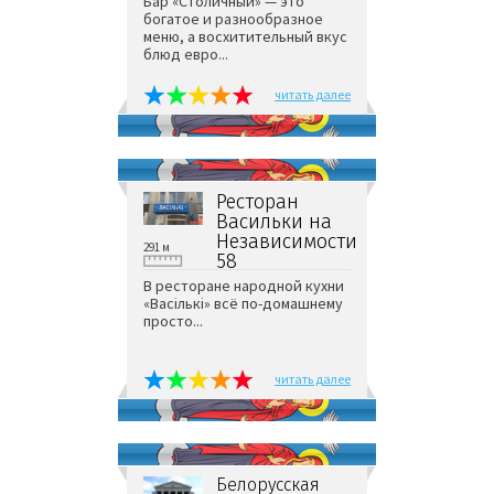
Бар «Столичный» — это
богатое и разнообразное
меню, а восхитительный вкус
блюд евро...
читать далее
Ресторан
Васильки на
Независимости
291 м
58
В ресторане народной кухни
«Васiлькi» всё по-домашнему
просто...
читать далее
Белорусская