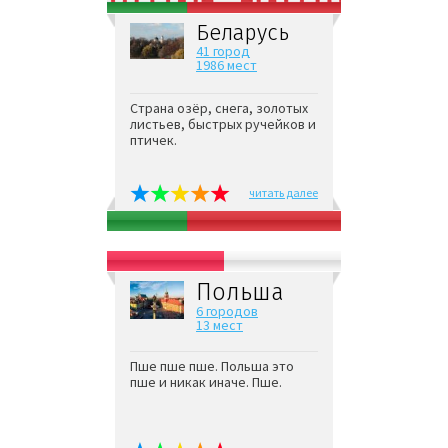
Беларусь
41 город
1986 мест
Страна озёр, снега, золотых
листьев, быстрых ручейков и
птичек.
читать далее
Польша
6 городов
13 мест
Пше пше пше. Польша это
пше и никак иначе. Пше.