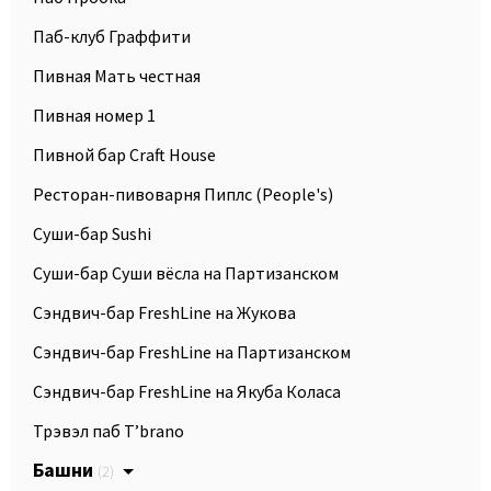
Паб-клуб Граффити
Пивная Мать честная
Пивная номер 1
Пивной бар Craft House
Ресторан-пивоварня Пиплc (People's)
Суши-бар Sushi
Суши-бар Суши вёсла на Партизанском
Сэндвич-бар FreshLine на Жукова
Сэндвич-бар FreshLine на Партизанском
Сэндвич-бар FreshLine на Якуба Коласа
Трэвэл паб T’brano
Башни
(2)