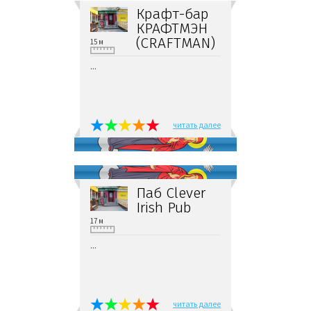
Крафт-бар
КРАФТМЭН
(CRAFTMAN)
15 м
...
читать далее
Паб Clever
Irish Pub
17 м
...
читать далее