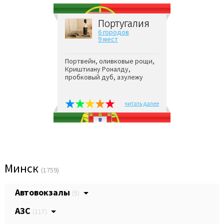
Португалия
6 городов
9 мест
Портвейн, оливковые рощи,
Криштиану Роналду,
пробковый дуб, азулежу
читать далее
Минск
(1759)
Автовокзалы
(5)
АЗС
(117)