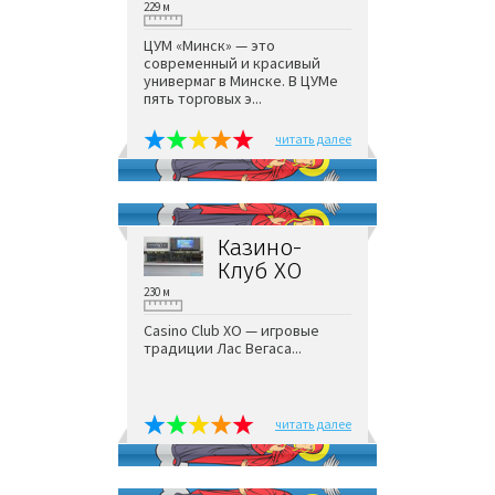
229 м
ЦУМ «Минск» — это
современный и красивый
универмаг в Минске. В ЦУМе
пять торговых э...
читать далее
Казино-
Клуб XO
230 м
Casino Club XO — игровые
традиции Лас Вегаса...
читать далее