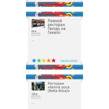
Пивной
ресторан
Гвоздь на
84 м
Гикало
...
читать далее
Ресторан
«Белла роcа
(Bella Rosa)»
136 м
...