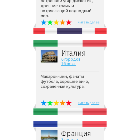
островах и угар дискотек,
древние храмы и
потрясающий подводный
мир.
читать далее
Италия
6 городов
16 мест
Макаронники, фанаты
футбола, хорошее вино,
сохранённая культура.
читать далее
Франция
3 города