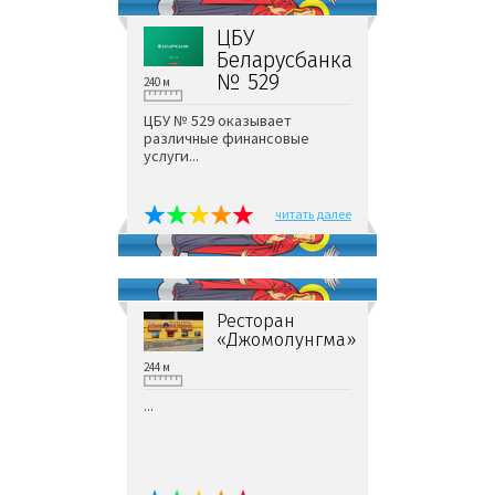
ЦБУ
Беларусбанка
№ 529
240 м
ЦБУ № 529 оказывает
различные финансовые
услуги...
читать далее
Ресторан
«Джомолунгма»
244 м
...