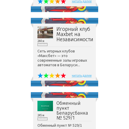
читать далее
Игорный клуб
Maxbet на
Независимости
244 м
Сеть игорных клубов
«Максбет» — это
современные залы игровых
автоматов в Беларуси...
читать далее
Обменный
пункт
Беларусбанка
245 м
№ 529/1
Обменный пункт № 529/1