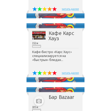
читать далее
Кафе Карс
Хауз
152 м
Кафе-бистро «Карс Хаус»
специализируется на
«быстрых» блюдах...
читать далее
Бар Bazaar
185 м