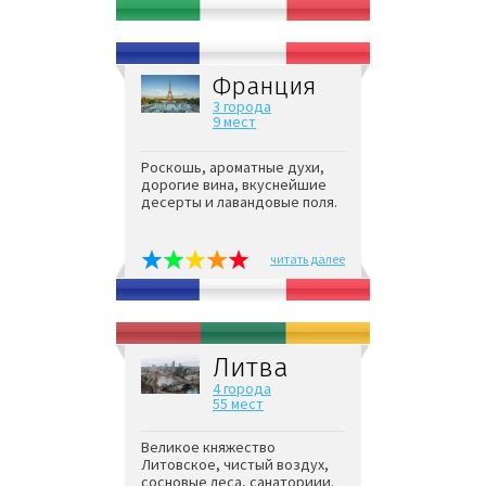
Франция
3 города
9 мест
Роскошь, ароматные духи,
дорогие вина, вкуснейшие
десерты и лавандовые поля.
читать далее
Литва
4 города
55 мест
Великое княжество
Литовское, чистый воздух,
сосновые леса, санаториии.