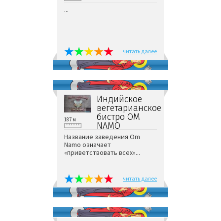
...
читать далее
Индийское
вегетарианское
бистро ОМ
187 м
NAMO
Название заведения Om
Namo означает
«приветствовать всех»...
читать далее