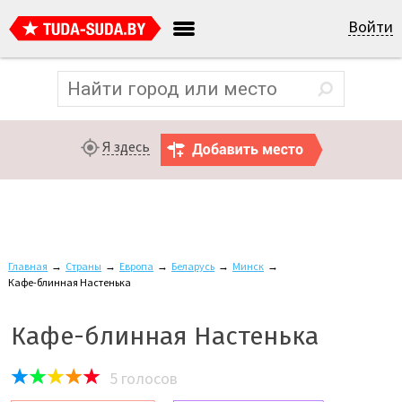
Войти
Я здесь
Главная
→
Страны
→
Европа
→
Беларусь
→
Минск
→
Кафе-блинная Настенька
Кафе-блинная Настенька
5
голосов