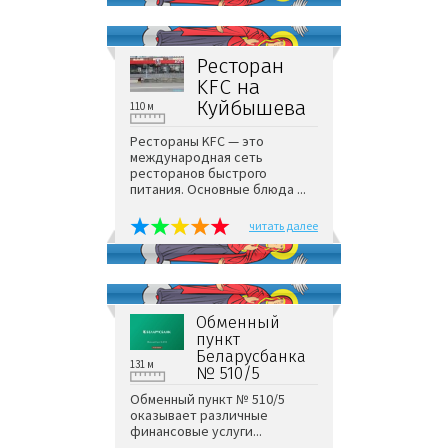
Ресторан
KFC на
Куйбышева
110 м
Рестораны KFC — это
международная сеть
ресторанов быстрого
питания. Основные блюда ...
читать далее
Обменный
пункт
Беларусбанка
131 м
№ 510/5
Обменный пункт № 510/5
оказывает различные
финансовые услуги...