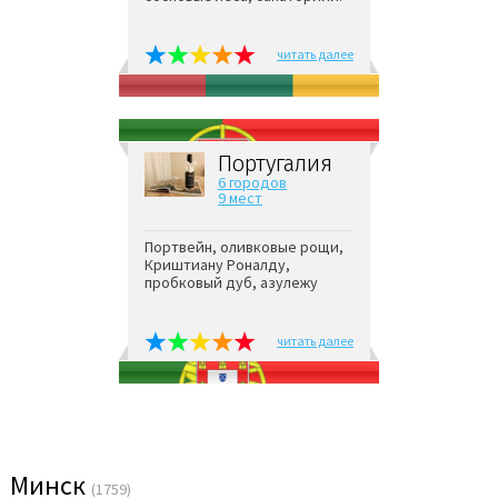
читать далее
Португалия
6 городов
9 мест
Портвейн, оливковые рощи,
Криштиану Роналду,
пробковый дуб, азулежу
читать далее
Минск
(1759)