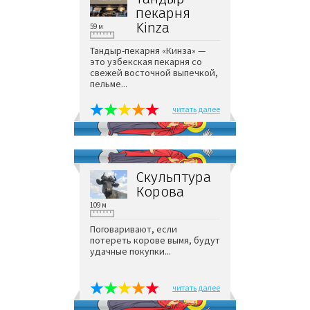
пекарня
Kinza
59 м
Тандыр-пекарня «Кинза» —
это узбекская пекарня со
свежей восточной выпечкой,
пельме...
читать далее
Скульптура
Корова
109 м
Поговаривают, если
потереть корове вымя, будут
удачные покупки...
читать далее