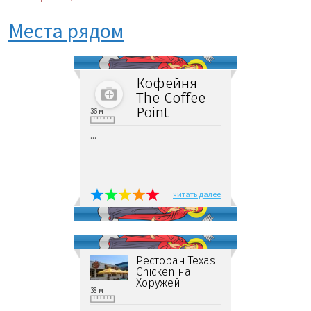
Места рядом
Кофейня
The Coffee
Point
36 м
...
читать далее
Ресторан Texas
Chicken на
Хоружей
38 м