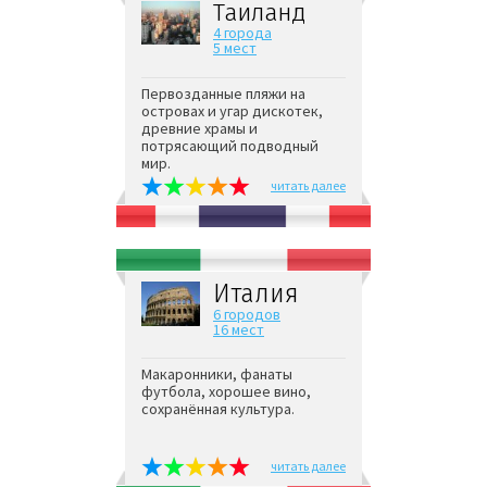
Таиланд
4 города
5 мест
Первозданные пляжи на
островах и угар дискотек,
древние храмы и
потрясающий подводный
мир.
читать далее
Италия
6 городов
16 мест
Макаронники, фанаты
футбола, хорошее вино,
сохранённая культура.
читать далее