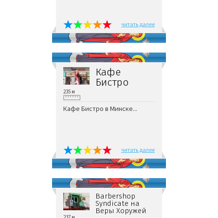
читать далее
Кафе
Бистро
235 м
Кафе Бистро в Минске...
читать далее
Barbershop
Syndicate на
Веры Хоружей
237 м