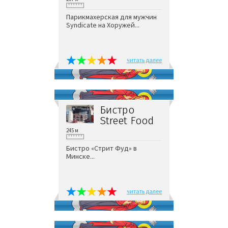
Парикмахерская для мужчин
Syndicate на Хоружей...
читать далее
Бистро
Street Food
245 м
Бистро «Стрит Фуд» в
Минске...
читать далее