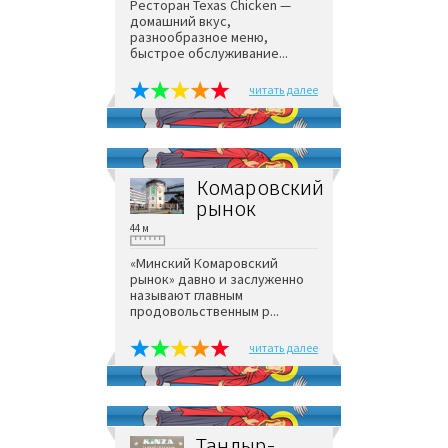
Ресторан Texas Chicken —
домашний вкус,
разнообразное меню,
быстрое обслуживание...
читать далее
Комаровский
рынок
44 м
«Минский Комаровский
рынок» давно и заслуженно
называют главным
продовольственным р...
читать далее
Тандыр-