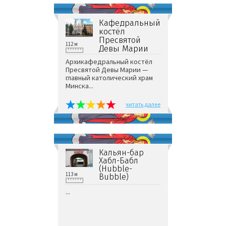
Кафедральный
костёл
Пресвятой
112 м
Девы Марии
Архикафедральный костёл
Пресвятой Девы Марии —
главный католический храм
Минска...
читать далее
Кальян-бар
Хабл-Бабл
(Hubble-
113 м
Bubble)
...