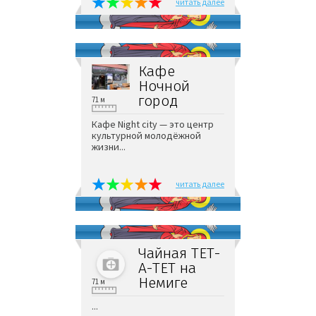
читать далее
Кафе
Ночной
город
71 м
Кафе Night city — это центр
культурной молодёжной
жизни...
читать далее
Чайная ТЕТ-
А-ТЕТ на
Немиге
71 м
...