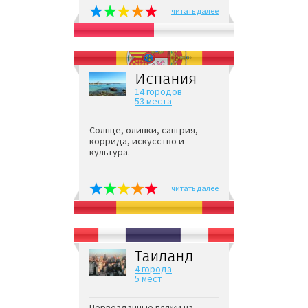
читать далее
Испания
14 городов
53 места
Солнце, оливки, сангрия,
коррида, искусство и
культура.
читать далее
Таиланд
4 города
5 мест
Первозданные пляжи на