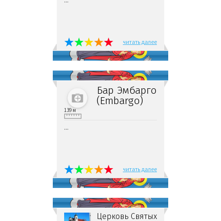
...
читать далее
Бар Эмбарго
(Embargo)
139 м
...
читать далее
Церковь Святых