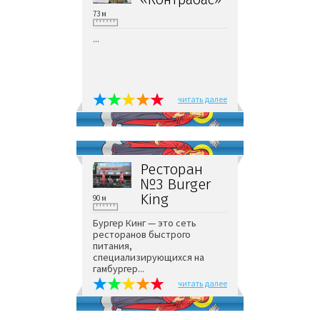
73 м
...
читать далее
Ресторан
№3 Burger
King
90 м
Бургер Кинг — это сеть
ресторанов быстрого
питания,
специализирующихся на
гамбургер...
читать далее