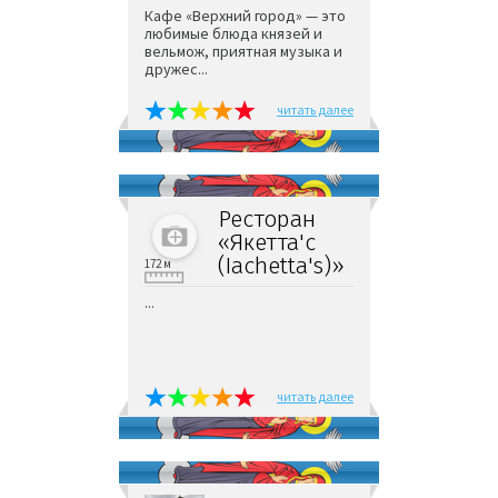
Кафе «Верхний город» — это
любимые блюда князей и
вельмож, приятная музыка и
дружес...
читать далее
Ресторан
«Якетта'с
(Iachetta's)»
172 м
...
читать далее