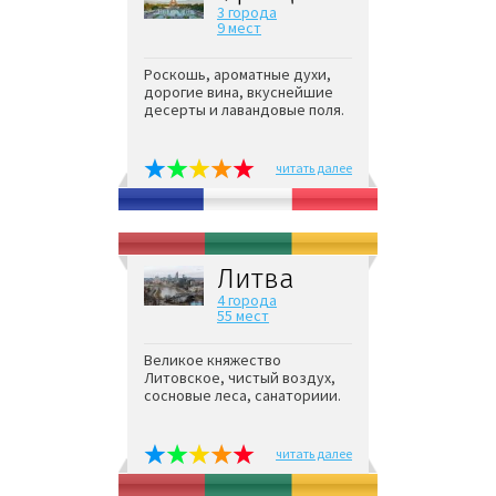
3 города
9 мест
Роскошь, ароматные духи,
дорогие вина, вкуснейшие
десерты и лавандовые поля.
читать далее
Литва
4 города
55 мест
Великое княжество
Литовское, чистый воздух,
сосновые леса, санаториии.
читать далее