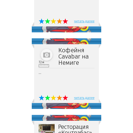
читать далее
Кофейня
Cavabar на
Немиге
72 м
...
читать далее
Ресторация
«Контрабас»