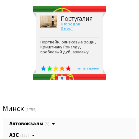
Португалия
6 городов
9 мест
Портвейн, оливковые рощи,
Криштиану Роналду,
пробковый дуб, азулежу
читать далее
Минск
(1759)
Автовокзалы
(5)
АЗС
(117)