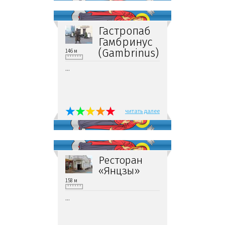
Гастропаб
Гамбринус
(Gambrinus)
146 м
...
читать далее
Ресторан
«Янцзы»
158 м
...