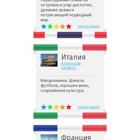
островах и угар дискотек,
древние храмы и
потрясающий подводный
мир.
читать далее
Италия
6 городов
16 мест
Макаронники, фанаты
футбола, хорошее вино,
сохранённая культура.
читать далее
Франция