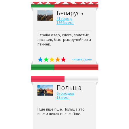
Беларусь
41 город
1986 мест
Страна озёр, снега, золотых
листьев, быстрых ручейков и
птичек.
читать далее
Польша
6 городов
13 мест
Пше пше пше. Польша это
пше и никак иначе. Пше.