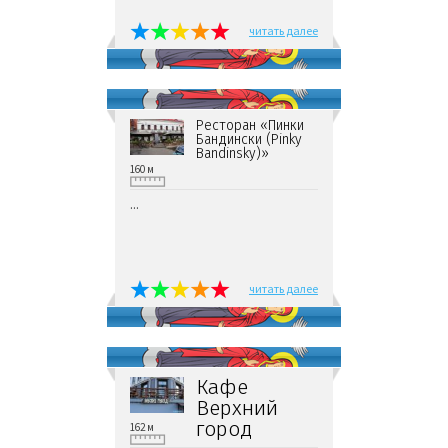
читать далее
Ресторан «Пинки
Бандински (Pinky
Bandinsky)»
160 м
...
читать далее
Кафе
Верхний
город
162 м