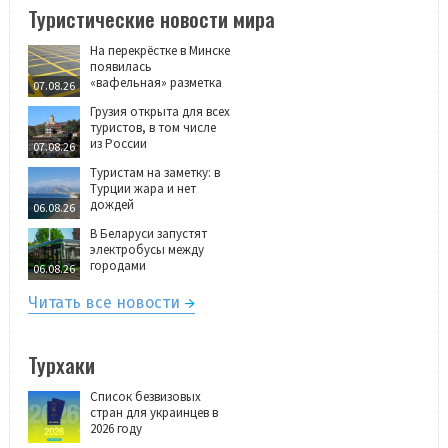
Туристические новости мира
На перекрёстке в Минске
появилась
«вафельная» разметка
07.08.26
Грузия открыта для всех
туристов, в том числе
из России
07.08.26
Туристам на заметку: в
Турции жара и нет
дождей
06.08.26
В Беларуси запустят
электробусы между
городами
06.08.26
Читать все новости
Турхаки
Список безвизовых
стран для украинцев в
2026 году