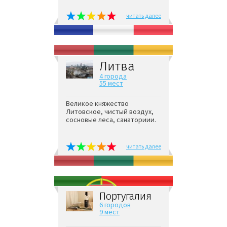
читать далее
Литва
4 города
55 мест
Великое княжество
Литовское, чистый воздух,
сосновые леса, санаториии.
читать далее
Португалия
6 городов
9 мест