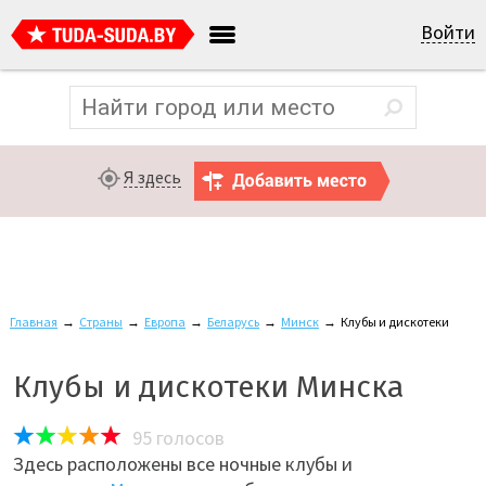
Войти
Я здесь
Главная
→
Страны
→
Европа
→
Беларусь
→
Минск
→
Клубы и дискотеки
Клубы и дискотеки Минска
95
голосов
Здесь расположены все ночные клубы и