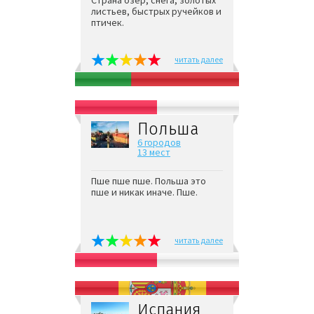
Страна озёр, снега, золотых
листьев, быстрых ручейков и
птичек.
читать далее
Польша
6 городов
13 мест
Пше пше пше. Польша это
пше и никак иначе. Пше.
читать далее
Испания