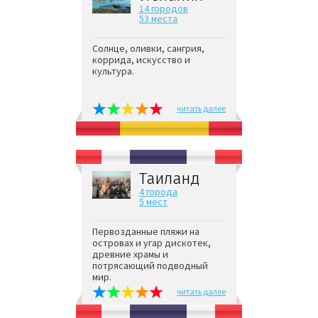
14 городов
53 места
Солнце, оливки, сангрия,
коррида, искусство и
культура.
читать далее
Таиланд
4 города
5 мест
Первозданные пляжи на
островах и угар дискотек,
древние храмы и
потрясающий подводный
мир.
читать далее