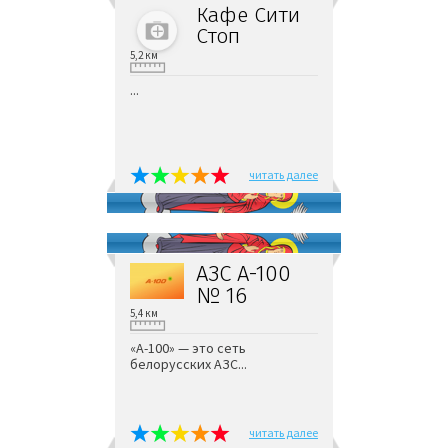
Кафе Сити
Стоп
5,2 км
...
читать далее
АЗС А-100
№ 16
5,4 км
«А-100» — это сеть
белорусских АЗС...
читать далее