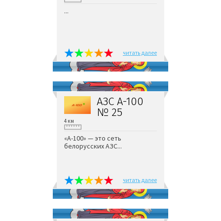
...
читать далее
АЗС А-100
№ 25
4 км
«А-100» — это сеть
белорусских АЗС...
читать далее