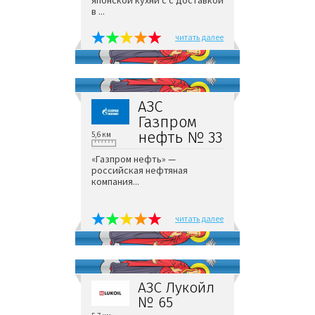
японской кухни с с доставкой
в ...
читать далее
АЗС
Газпром
нефть № 33
5,6 км
«Газпром нефть» —
российская нефтяная
компания...
читать далее
АЗС Лукойл
№ 65