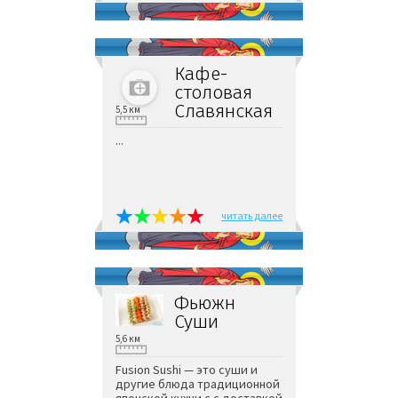
Кафе-
столовая
Славянская
5,5 км
...
читать далее
Фьюжн
Суши
5,6 км
Fusion Sushi — это суши и
другие блюда традиционной