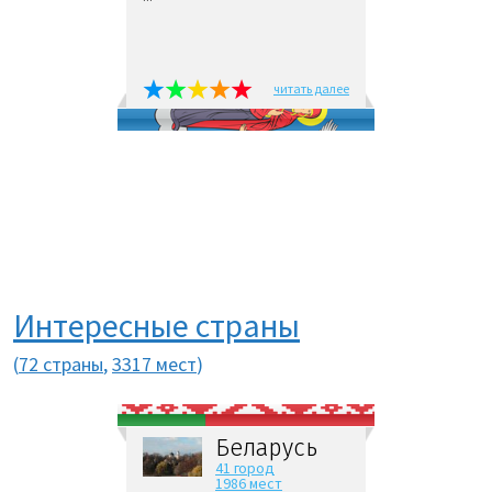
читать далее
Интересные страны
(
72 страны
,
3317 мест
)
Беларусь
41 город
1986 мест