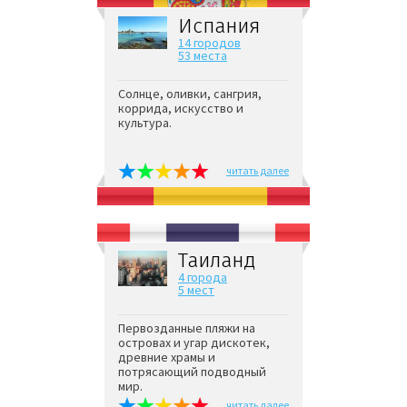
Испания
14 городов
53 места
Солнце, оливки, сангрия,
коррида, искусство и
культура.
читать далее
Таиланд
4 города
5 мест
Первозданные пляжи на
островах и угар дискотек,
древние храмы и
потрясающий подводный
мир.
читать далее