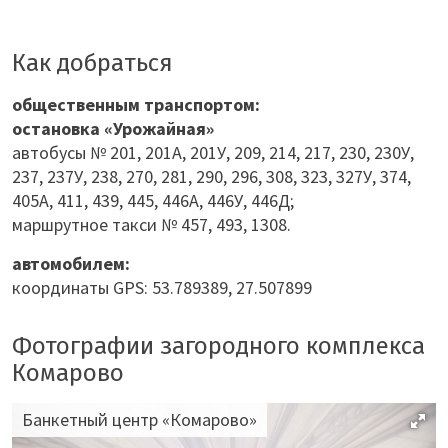
Как добраться
общественным транспортом:
остановка «Урожайная»
автобусы № 201, 201А, 201У, 209, 214, 217, 230, 230У,
237, 237У, 238, 270, 281, 290, 296, 308, 323, 327У, 374,
405А, 411, 439, 445, 446А, 446У, 446Д;
маршрутное такси № 457, 493, 1308.
автомобилем:
координаты GPS: 53.789389, 27.507899
Фотографии загородного комплекса
Комарово
Банкетный центр «Комарово»