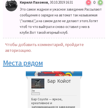
–
,
0
+
Кирилл Пахомов
30.10.2019 16:31
Это самое жадное и ужасное заведение.Рассылают
сообщения о зарядке на автомат так называемая
\"халява\",а на самом деле не делают этого.Хотят
чтоб то что выйграл и сново оставил у них в
клубе.Вот такой игорный клуб.
Чтобы добавить комментарий, пройдите
авторизацию.
Места рядом
Бар Койот
3 м
Бар Coyote — яркое,
креативное и
запоминающиеся заведение