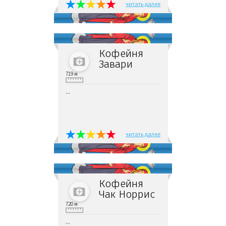
читать далее
Кофейня
Завари
719 м
...
читать далее
Кофейня
Чак Норрис
720 м
...