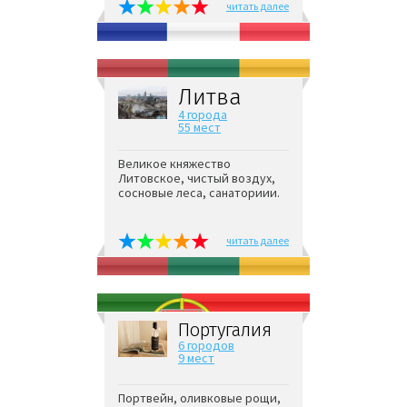
читать далее
Литва
4 города
55 мест
Великое княжество
Литовское, чистый воздух,
сосновые леса, санаториии.
читать далее
Португалия
6 городов
9 мест
Портвейн, оливковые рощи,