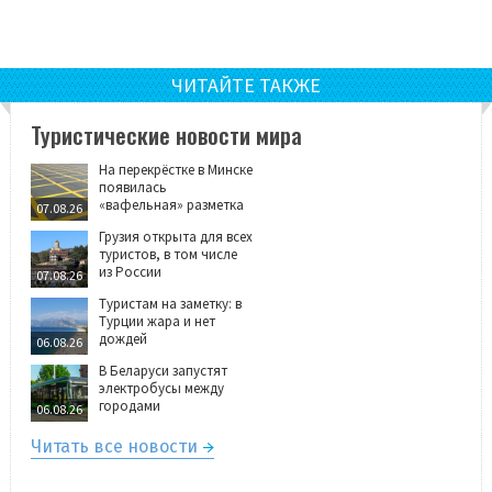
ЧИТАЙТЕ ТАКЖЕ
Туристические новости мира
На перекрёстке в Минске
появилась
«вафельная» разметка
07.08.26
Грузия открыта для всех
туристов, в том числе
из России
07.08.26
Туристам на заметку: в
Турции жара и нет
дождей
06.08.26
В Беларуси запустят
электробусы между
городами
06.08.26
Читать все новости