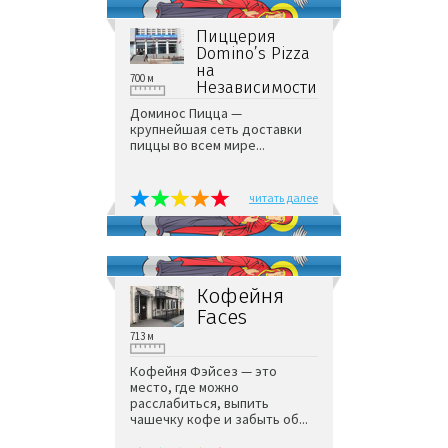
Пиццерия
Domino’s Pizza
на
700 м
Независимости
Доминос Пицца —
крупнейшая сеть доставки
пиццы во всем мире...
читать далее
Кофейня
Faces
713 м
Кофейня Фэйсез — это
место, где можно
расслабиться, выпить
чашечку кофе и забыть об...