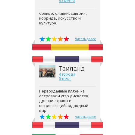
53 места
Солнце, оливки, сангрия,
коррида, искусство и
культура.
читать далее
Таиланд
4 города
5 мест
Первозданные пляжи на
островах и угар дискотек,
древние храмы и
потрясающий подводный
мир.
читать далее