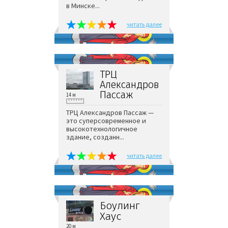
в Минске...
читать далее
ТРЦ
Александров
Пассаж
14 м
ТРЦ Александров Пассаж —
это суперсовременное и
высокотехнологичное
здание, созданн...
читать далее
Боулинг
Хаус
20 м