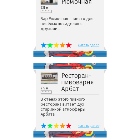
Рюмочная
731 м
Бар Рюмочная — место для
весёлых посиделок с
друзьми...
читать далее
Ресторан-
пивоварня
Арбат
779 м
В стенах этого пивного
ресторана витает дух
старинной атмосферы
Арбата...
читать далее