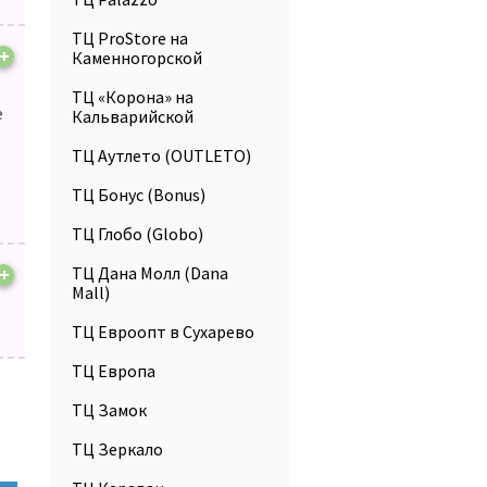
ТЦ ProStore на
+
Каменногорской
ТЦ «Корона» на
е
Кальварийской
ТЦ Аутлето (OUTLETO)
ТЦ Бонус (Bonus)
ТЦ Глобо (Globo)
+
ТЦ Дана Молл (Dana
Mall)
ТЦ Евроопт в Сухарево
ТЦ Европа
ТЦ Замок
ТЦ Зеркало