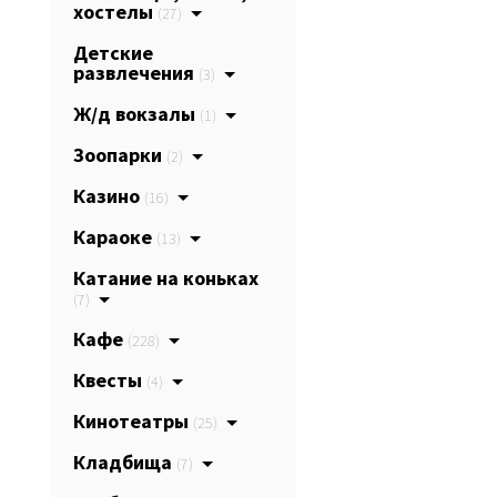
хостелы
(27)
Детские
развлечения
(3)
Ж/д вокзалы
(1)
Зоопарки
(2)
Казино
(16)
Караоке
(13)
Катание на коньках
(7)
Кафе
(228)
Квесты
(4)
Кинотеатры
(25)
Кладбища
(7)