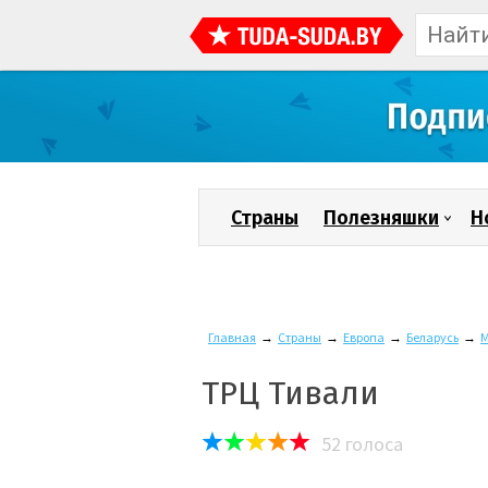
Страны
Полезняшки
Н
Главная
→
Страны
→
Европа
→
Беларусь
→
М
ТРЦ Тивали
52
голоса