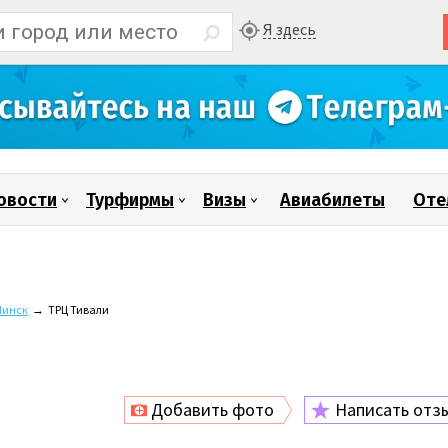
Я здесь
овости
Турфирмы
Визы
Авиабилеты
Оте
инск
→
ТРЦ Тивали
Добавить фото
Написать отз