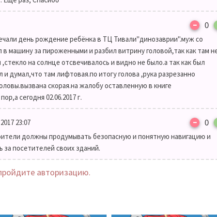
–
0
мечали день рождение ребёнка в ТЦ Тивали"динозаврии".муж со
 в машину за пироженными и разбил витрину головой,так как там н
 ,стекло на солнце отсвечивалось и видно не было.а так как был
л и думал,что там лифтовая.по итогу голова ,рука разрезанно
оловы.вызвана скорая.на жалобу оставленную в книге
ор,а сегодня 02.06.2017 г.
–
0
.2017 23:07
роители должны продумывать безопасную и понятную навигацию и
 за посетителей своих зданий.
пройдите авторизацию.