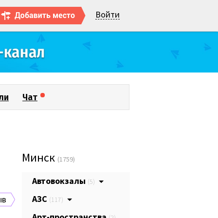
Войти
ли
Чат
Минск
(1759)
Автовокзалы
(5)
АЗС
ыв
(117)
Арт-пространства
(2)