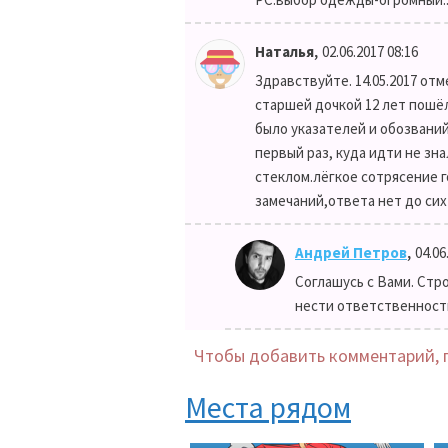
,
Наталья
02.06.2017 08:16
Здравствуйте. 14.05.2017 от
старшей дочкой 12 лет пошёл
было указателей и обозваний
первый раз, куда идти не зна
стеклом.лёгкое сотрясение г
замечаний,ответа нет до сих п
,
Андрей Петров
04.06
Соглашусь с Вами. Ст
нести ответственность
Чтобы добавить комментарий, 
Места рядом