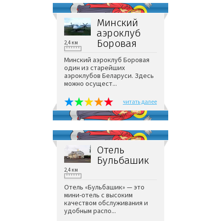
Минский
аэроклуб
Боровая
2,4 км
Минский аэроклуб Боровая
один из старейших
аэроклубов Беларуси. Здесь
можно осущест...
читать далее
Отель
Бульбашик
2,4 км
Отель «Бульбашик» — это
мини-отель с высоким
качеством обслуживания и
удобным распо...