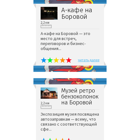
А-кафе на
Боровой
2,2 км
А-кафе на Боровой — это
место для встреч,
переговоров и бизнес-
общения...
читать далее
Музей ретро
бензоколонок
на Боровой
2,2 км
Экспозиция музея посвящена
автозаправкам — всему, что
связано с соответствующей
сфе...