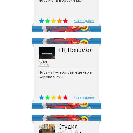
Nova Mall в Боровлянах...
читать далее
ТЦ Новамол
2,2 км
NovaMall — торговый центр в
Боровлянах...
читать далее
Студия
красоты