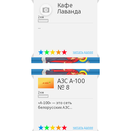
Кафе
Лаванда
2 км
...
читать далее
АЗС А-100
№ 8
2 км
«А-100» — это сеть
белорусских АЗС...
читать далее