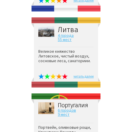
читать далее
Литва
4 города
55 мест
Великое княжество
Литовское, чистый воздух,
сосновые леса, санаториии.
читать далее
Португалия
6 городов
9 мест
Портвейн, оливковые рощи,