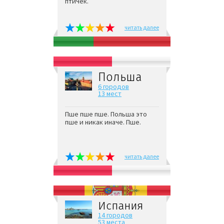
птичек.
читать далее
Польша
6 городов
13 мест
Пше пше пше. Польша это
пше и никак иначе. Пше.
читать далее
Испания
14 городов
53 места