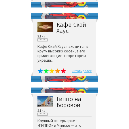
Кафе Скай
Хаус
2,1 км
Кафе Скай Хаус находится в
кругу высоких сосен, а его
прилегающие территории
украша...
читать далее
Гиппо на
Боровой
2,1 км
Крупный гипермаркет
«ГИППО» в Минске — это