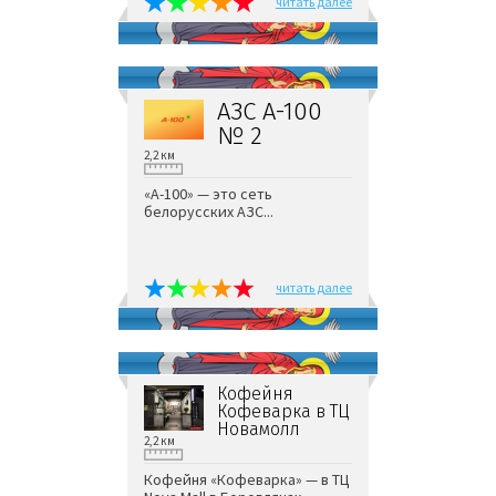
читать далее
АЗС А-100
№ 2
2,2 км
«А-100» — это сеть
белорусских АЗС...
читать далее
Кофейня
Кофеварка в ТЦ
Новамолл
2,2 км
Кофейня «Кофеварка» — в ТЦ