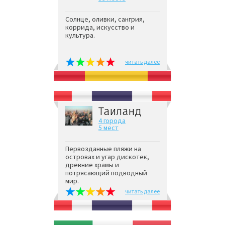
Солнце, оливки, сангрия,
коррида, искусство и
культура.
читать далее
Таиланд
4 города
5 мест
Первозданные пляжи на
островах и угар дискотек,
древние храмы и
потрясающий подводный
мир.
читать далее